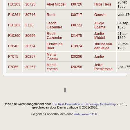
28 feb
F10263
I30725
Abel Middel
I30726
Hiltje Heijs
1885
F10261
I30716
Roelf
I30717
Geeske
vóór 1
Jacob
Auktje
04 sep
F10262
I2126
I30723
Cazemier
Bosma
1873
Roelf
Jantje
21 apr
F10260
I30696
I21475
Cazemier
Middel
1860
Eeuwe de
Jurrina van
28 mei
F2840
I30724
I13974
Boer
der Velde
1906
Mente
F7075
I20257
I20286
Jantje
Ypema
Mente
Jeltje
F7065
I20257
I20258
( ca.17
Ypema
Riemersma
Deze site wordt aangemaakt door
v. 13.1,
The Next Generation of Genealogy Sitebuilding
geschreven door Darrin Lythgoe © 2001-2026.
Gegevens onderhouden door
.
Webmaster F.O.P.