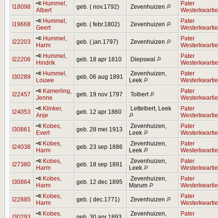
Hummel,
Pater
I18098
geb. ( nov.1792)
Zevenhuizen
Albert
Westerkwartie
Hummel,
Pater
I19668
geb. ( febr.1802)
Zevenhuizen
Geert
Westerkwartie
Hummel,
Pater
I22203
geb. ( jan.1797)
Zevenhuizen
Harm
Westerkwartie
Hummel,
Pater
I22206
geb. 18 apr 1810
Diepswal
Hindrik
Westerkwartie
Hummel,
Zevenhuizen,
Pater
I30289
geb. 06 aug 1891
Louwe
Leek
Westerkwartie
Kamerling,
Pater
I22457
geb. 19 nov 1797
Tolbert
Jenne
Westerkwartie
Klinker,
Lettelbert, Leek
Pater
I24053
geb. 12 apr 1860
Anje
Westerkwartie
Kobes,
Zevenhuizen,
Pater
I30861
geb. 28 mei 1913
Evert
Leek
Westerkwartie
Kobes,
Zevenhuizen,
Pater
I24038
geb. 23 sep 1886
Harm
Leek
Westerkwartie
Kobes,
Zevenhuizen,
Pater
I27380
geb. 18 sep 1891
Harm
Leek
Westerkwartie
Kobes,
Zevenhuizen,
Pater
I30864
geb. 12 dec 1895
Harm
Marum
Westerkwartie
Kobes,
Pater
I22885
geb. ( dec.1771)
Zevenhuizen
Harm
Westerkwartie
Kobes,
Zevenhuizen,
Pater
I30293
geb. 30 apr 1893