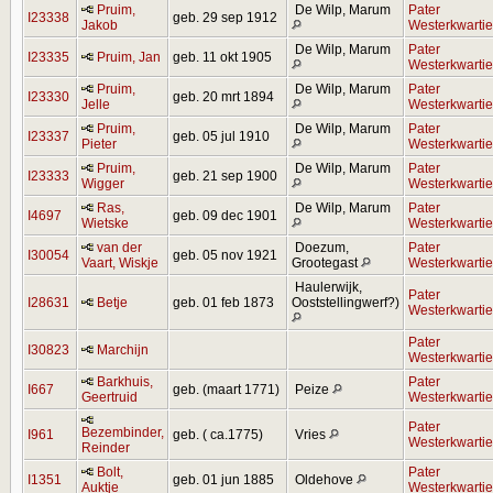
Pruim,
De Wilp, Marum
Pater
I23338
geb. 29 sep 1912
Jakob
Westerkwartie
De Wilp, Marum
Pater
I23335
Pruim, Jan
geb. 11 okt 1905
Westerkwartie
Pruim,
De Wilp, Marum
Pater
I23330
geb. 20 mrt 1894
Jelle
Westerkwartie
Pruim,
De Wilp, Marum
Pater
I23337
geb. 05 jul 1910
Pieter
Westerkwartie
Pruim,
De Wilp, Marum
Pater
I23333
geb. 21 sep 1900
Wigger
Westerkwartie
Ras,
De Wilp, Marum
Pater
I4697
geb. 09 dec 1901
Wietske
Westerkwartie
van der
Doezum,
Pater
I30054
geb. 05 nov 1921
Vaart, Wiskje
Grootegast
Westerkwartie
Haulerwijk,
Pater
I28631
Betje
geb. 01 feb 1873
Ooststellingwerf?)
Westerkwartie
Pater
I30823
Marchijn
Westerkwartie
Barkhuis,
Pater
I667
geb. (maart 1771)
Peize
Geertruid
Westerkwartie
Pater
Bezembinder,
I961
geb. ( ca.1775)
Vries
Westerkwartie
Reinder
Bolt,
Pater
I1351
geb. 01 jun 1885
Oldehove
Auktje
Westerkwartie