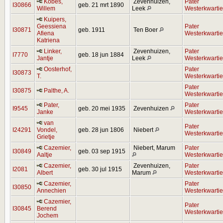
Kobes,
Zevenhuizen,
Pater
I30866
geb. 21 mrt 1890
Willem
Leek
Westerkwartie
Kuipers,
Geessiena
Pater
I30871
geb. 1911
Ten Boer
Afiena
Westerkwartie
Katriena
Linker,
Zevenhuizen,
Pater
I7770
geb. 18 jun 1884
Jantje
Leek
Westerkwartie
Oosterhof,
Pater
I30873
T.
Westerkwartie
Pater
I30875
Palthe, A.
Westerkwartie
Pater,
Pater
I9545
geb. 20 mei 1935
Zevenhuizen
Janke
Westerkwartie
van
Pater
I24291
Vondel,
geb. 28 jun 1806
Niebert
Westerkwartie
Grietje
Cazemier,
Niebert, Marum
Pater
I30849
geb. 03 sep 1915
Aaltje
Westerkwartie
Cazemier,
Zevenhuizen,
Pater
I2081
geb. 30 jul 1915
Albert
Marum
Westerkwartie
Cazemier,
Pater
I30850
Annechien
Westerkwartie
Cazemier,
Pater
I30845
Berend
Westerkwartie
Jochem