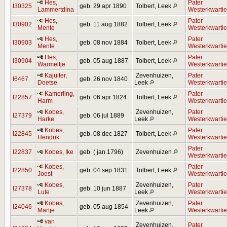
Hes,
Pater
I30325
geb. 29 apr 1890
Tolbert, Leek
Lammertdina
Westerkwartie
Hes,
Pater
I30902
geb. 11 aug 1882
Tolbert, Leek
Mente
Westerkwartie
Hes,
Pater
I30903
geb. 08 nov 1884
Tolbert, Leek
Mente
Westerkwartie
Hes,
Pater
I30904
geb. 05 aug 1887
Tolbert, Leek
Warmeltje
Westerkwartie
Kajuiter,
Zevenhuizen,
Pater
I6467
geb. 26 nov 1840
Doetse
Leek
Westerkwartie
Kamerling,
Pater
I22857
geb. 06 apr 1824
Tolbert, Leek
Harm
Westerkwartie
Kobes,
Zevenhuizen,
Pater
I27379
geb. 06 jul 1889
Harke
Leek
Westerkwartie
Kobes,
Pater
I22845
geb. 08 dec 1827
Tolbert, Leek
Hendrik
Westerkwartie
Pater
I22837
Kobes, Ike
geb. ( jan.1796)
Zevenhuizen
Westerkwartie
Kobes,
Pater
I22850
geb. 04 sep 1831
Tolbert, Leek
Joest
Westerkwartie
Kobes,
Zevenhuizen,
Pater
I27378
geb. 10 jun 1887
Lute
Leek
Westerkwartie
Kobes,
Zevenhuizen,
Pater
I24046
geb. 05 aug 1854
Martje
Leek
Westerkwartie
van
Zevenhuizen,
Pater