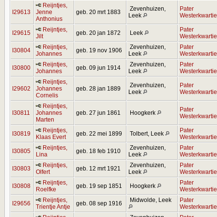
Reijntjes,
Zevenhuizen,
Pater
I29613
Jenne
geb. 20 mrt 1883
Leek
Westerkwartie
Anthonius
Reijntjes,
Pater
I29615
geb. 20 jan 1872
Leek
Jilt
Westerkwartie
Reijntjes,
Zevenhuizen,
Pater
I30804
geb. 19 nov 1906
Johannes
Leek
Westerkwartie
Reijntjes,
Zevenhuizen,
Pater
I30800
geb. 09 jun 1914
Johannes
Leek
Westerkwartie
Reijntjes,
Zevenhuizen,
Pater
I29602
Johannes
geb. 28 jan 1889
Leek
Westerkwartie
Cornelis
Reijntjes,
Pater
I30811
Johannes
geb. 27 jun 1861
Hoogkerk
Westerkwartie
Marten
Reijntjes,
Pater
I30819
geb. 22 mei 1899
Tolbert, Leek
Klaas Evert
Westerkwartie
Reijntjes,
Zevenhuizen,
Pater
I30805
geb. 18 feb 1910
Lina
Leek
Westerkwartie
Reijntjes,
Zevenhuizen,
Pater
I30803
geb. 12 mrt 1921
Olfert
Leek
Westerkwartie
Reijntjes,
Pater
I30808
geb. 19 sep 1851
Hoogkerk
Roelfke
Westerkwartie
Reijntjes,
Midwolde, Leek
Pater
I29656
geb. 08 sep 1916
Trientje Antje
Westerkwartie