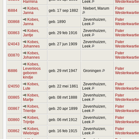
Harmina
Leek
Westerkwartie
Kobes,
Niebert, Marum
Pater
I6884
geb. 17 sep 1882
Janna
Westerkwartie
Kobes,
Zevenhuizen,
Pater
I30868
geb. 1890
Janna
Leek
Westerkwartie
Kobes,
Zevenhuizen,
Pater
I30863
geb. 29 feb 1916
Jantje
Leek
Westerkwartie
Kobes,
Zevenhuizen,
Pater
I24043
geb. 27 jun 1909
Johannes
Leek
Westerkwartie
Kobes,
Pater
I30870
Johannes
Westerkwartie
Kobes,
Levenloos
Pater
I6886
geb. 29 mrt 1947
Groningen
geboren
Westerkwartie
kindje
Kobes,
Zevenhuizen,
Pater
I24050
geb. 22 mei 1861
Lute
Leek
Westerkwartie
Kobes,
Zevenhuizen,
Pater
I30865
geb. 08 mrt 1888
Martje
Leek
Westerkwartie
Kobes,
Zevenhuizen,
Pater
I30867
geb. 20 apr 1899
Trientje
Leek
Westerkwartie
Kobes,
Zevenhuizen,
Pater
I30860
geb. 06 mrt 1912
Trijntje
Leek
Westerkwartie
Kobes,
Zevenhuizen,
Pater
I30862
geb. 16 feb 1915
Wiebrigje
Leek
Westerkwartie