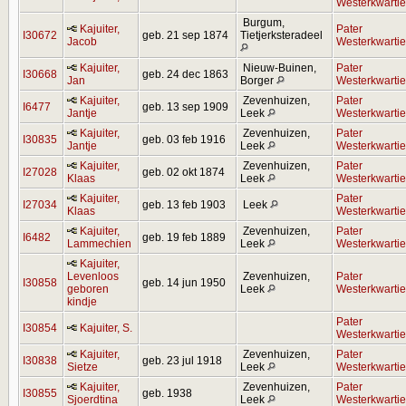
Westerkwartie
Burgum,
Kajuiter,
Pater
I30672
geb. 21 sep 1874
Tietjerksteradeel
Jacob
Westerkwartie
Kajuiter,
Nieuw-Buinen,
Pater
I30668
geb. 24 dec 1863
Jan
Borger
Westerkwartie
Kajuiter,
Zevenhuizen,
Pater
I6477
geb. 13 sep 1909
Jantje
Leek
Westerkwartie
Kajuiter,
Zevenhuizen,
Pater
I30835
geb. 03 feb 1916
Jantje
Leek
Westerkwartie
Kajuiter,
Zevenhuizen,
Pater
I27028
geb. 02 okt 1874
Klaas
Leek
Westerkwartie
Kajuiter,
Pater
I27034
geb. 13 feb 1903
Leek
Klaas
Westerkwartie
Kajuiter,
Zevenhuizen,
Pater
I6482
geb. 19 feb 1889
Lammechien
Leek
Westerkwartie
Kajuiter,
Levenloos
Zevenhuizen,
Pater
I30858
geb. 14 jun 1950
geboren
Leek
Westerkwartie
kindje
Pater
I30854
Kajuiter, S.
Westerkwartie
Kajuiter,
Zevenhuizen,
Pater
I30838
geb. 23 jul 1918
Sietze
Leek
Westerkwartie
Kajuiter,
Zevenhuizen,
Pater
I30855
geb. 1938
Sjoerdtina
Leek
Westerkwartie