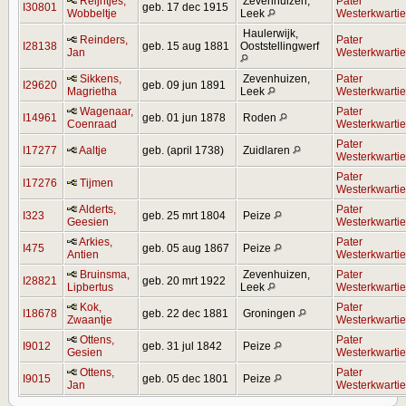
Reijntjes,
Zevenhuizen,
Pater
I30801
geb. 17 dec 1915
Wobbeltje
Leek
Westerkwartie
Haulerwijk,
Reinders,
Pater
I28138
geb. 15 aug 1881
Ooststellingwerf
Jan
Westerkwartie
Sikkens,
Zevenhuizen,
Pater
I29620
geb. 09 jun 1891
Magrietha
Leek
Westerkwartie
Wagenaar,
Pater
I14961
geb. 01 jun 1878
Roden
Coenraad
Westerkwartie
Pater
I17277
Aaltje
geb. (april 1738)
Zuidlaren
Westerkwartie
Pater
I17276
Tijmen
Westerkwartie
Alderts,
Pater
I323
geb. 25 mrt 1804
Peize
Geesien
Westerkwartie
Arkies,
Pater
I475
geb. 05 aug 1867
Peize
Antien
Westerkwartie
Bruinsma,
Zevenhuizen,
Pater
I28821
geb. 20 mrt 1922
Lipbertus
Leek
Westerkwartie
Kok,
Pater
I18678
geb. 22 dec 1881
Groningen
Zwaantje
Westerkwartie
Ottens,
Pater
I9012
geb. 31 jul 1842
Peize
Gesien
Westerkwartie
Ottens,
Pater
I9015
geb. 05 dec 1801
Peize
Jan
Westerkwartie