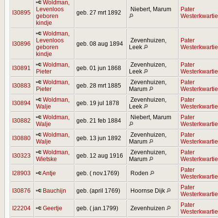
Woldman,
Levenloos
Niebert, Marum
Pater
I30895
geb. 27 mrt 1892
geboren
Westerkwartie
kindje
Woldman,
Levenloos
Zevenhuizen,
Pater
I30896
geb. 08 aug 1894
geboren
Leek
Westerkwartie
kindje
Woldman,
Zevenhuizen,
Pater
I30891
geb. 01 jun 1868
Pieter
Leek
Westerkwartie
Woldman,
Zevenhuizen,
Pater
I30883
geb. 28 mrt 1885
Pieter
Marum
Westerkwartie
Woldman,
Zevenhuizen,
Pater
I30894
geb. 19 jul 1878
Walje
Leek
Westerkwartie
Woldman,
Niebert, Marum
Pater
I30882
geb. 21 feb 1884
Walje
Westerkwartie
Woldman,
Zevenhuizen,
Pater
I30880
geb. 13 jun 1892
Walje
Marum
Westerkwartie
Woldman,
Zevenhuizen,
Pater
I30323
geb. 12 aug 1916
Wietske
Marum
Westerkwartie
Pater
I28903
Antje
geb. ( nov.1769)
Roden
Westerkwartie
Pater
I30876
Bauchijn
geb. (april 1769)
Hoornse Dijk
Westerkwartie
Pater
I22204
Geertje
geb. ( jan.1799)
Zevenhuizen
Westerkwartie