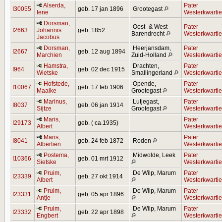
Alserda,
Pater
I30055
geb. 17 jan 1896
Grootegast
Iene
Westerkwartie
Dorsman,
Oost- & West-
Pater
I2663
Johannis
geb. 1852
Barendrecht
Westerkwartie
Jacobus
Dorsman,
Heerjansdam,
Pater
I2667
geb. 12 aug 1894
Marchien
Zuid-Holland
Westerkwartie
Hamstra,
Drachten,
Pater
I964
geb. 02 dec 1915
Wietske
Smallingerland
Westerkwartie
Hofstede,
Opende,
Pater
I10067
geb. 17 feb 1906
Maaike
Grootegast
Westerkwartie
Marinus,
Lutjegast,
Pater
I8037
geb. 06 jan 1914
Sijtze
Grootegast
Westerkwartie
Maris,
Pater
I29173
geb. ( ca.1935)
Albert
Westerkwartie
Maris,
Pater
I8041
geb. 24 feb 1872
Roden
Albertien
Westerkwartie
Postema,
Midwolde, Leek
Pater
I10366
geb. 01 mrt 1912
Sietske
Westerkwartie
Pruim,
De Wilp, Marum
Pater
I23339
geb. 27 okt 1914
Albert
Westerkwartie
Pruim,
De Wilp, Marum
Pater
I23331
geb. 05 apr 1896
Antje
Westerkwartie
Pruim,
De Wilp, Marum
Pater
I23332
geb. 22 apr 1898
Engbert
Westerkwartie