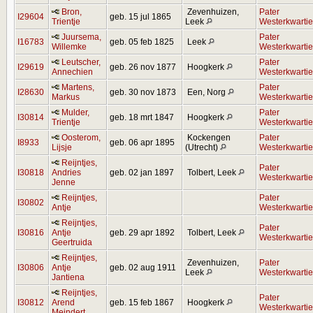
Bron,
Zevenhuizen,
Pater
I29604
geb. 15 jul 1865
Trientje
Leek
Westerkwartie
Juursema,
Pater
I16783
geb. 05 feb 1825
Leek
Willemke
Westerkwartie
Leutscher,
Pater
I29619
geb. 26 nov 1877
Hoogkerk
Annechien
Westerkwartie
Martens,
Pater
I28630
geb. 30 nov 1873
Een, Norg
Markus
Westerkwartie
Mulder,
Pater
I30814
geb. 18 mrt 1847
Hoogkerk
Trientje
Westerkwartie
Oosterom,
Kockengen
Pater
I8933
geb. 06 apr 1895
Lijsje
(Utrecht)
Westerkwartie
Reijntjes,
Pater
I30818
Andries
geb. 02 jan 1897
Tolbert, Leek
Westerkwartie
Jenne
Reijntjes,
Pater
I30802
Antje
Westerkwartie
Reijntjes,
Pater
I30816
Antje
geb. 29 apr 1892
Tolbert, Leek
Westerkwartie
Geertruida
Reijntjes,
Zevenhuizen,
Pater
I30806
Antje
geb. 02 aug 1911
Leek
Westerkwartie
Jantiena
Reijntjes,
Pater
I30812
Arend
geb. 15 feb 1867
Hoogkerk
Westerkwartie
Meindert