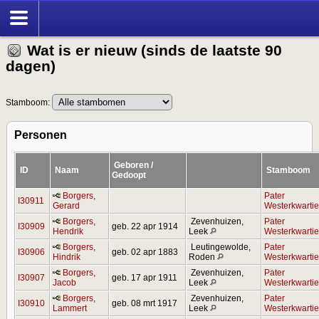
Wat is er nieuw (sinds de laatste 90
dagen)
Stamboom:
Personen
Geboren /
ID
Naam
Stamboom
Gedoopt
Borgers,
Pater
I30911
Gerard
Westerkwartie
Borgers,
Zevenhuizen,
Pater
I30909
geb. 22 apr 1914
Hendrik
Leek
Westerkwartie
Borgers,
Leutingewolde,
Pater
I30906
geb. 02 apr 1883
Hindrik
Roden
Westerkwartie
Borgers,
Zevenhuizen,
Pater
I30907
geb. 17 apr 1911
Jacob
Leek
Westerkwartie
Borgers,
Zevenhuizen,
Pater
I30910
geb. 08 mrt 1917
Lammert
Leek
Westerkwartie