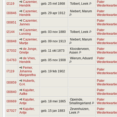
Cazemier,
Pater
I2119
geb. 25 mrt 1868
Tolbert, Leek
Hendrik
Westerkwartie
Cazemier,
Niebert, Marum
Pater
I30846
geb. 29 apr 1912
Hendrik
Westerkwartie
Cazemier,
Pater
I30851
Jannes
Westerkwartie
Cazemier,
Pater
I2144
geb. 03 nov 1880
Tolbert, Leek
Lunsing
Westerkwartie
Cazemier,
Niebert, Marum
Pater
I30848
geb. 09 nov 1913
Martje
Westerkwartie
de Jonge,
Kloosterveen,
Pater
I27032
geb. 11 okt 1873
Grietje
Assen
Westerkwartie
de Vries,
Wierum, Aduard
Pater
I14763
geb. 05 nov 1908
Hendrik
Westerkwartie
Femer,
Pater
I7119
Johanna
geb. 19 feb 1902
Westerkwartie
Margaretha
Huberts,
Pater
I30859
G.H.
Westerkwartie
Kajuiter,
Pater
I30840
Aafke
Westerkwartie
Kajuiter,
Opeinde,
Pater
I30669
geb. 18 mei 1865
Antje
Smallingerland
Westerkwartie
Kajuiter,
Zevenhuizen,
Pater
I27027
geb. 15 jan 1883
Antje
Leek
Westerkwartie