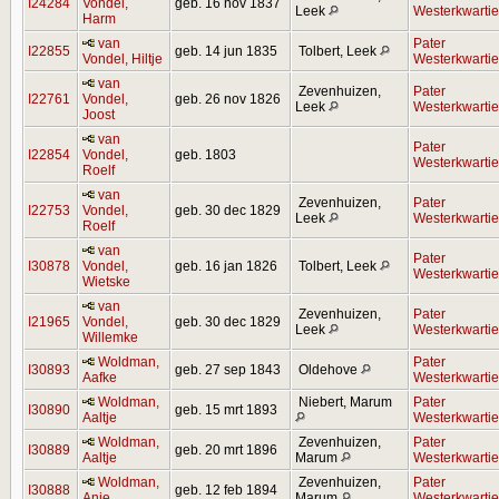
I24284
Vondel,
geb. 16 nov 1837
Leek
Westerkwartie
Harm
van
Pater
I22855
geb. 14 jun 1835
Tolbert, Leek
Vondel, Hiltje
Westerkwartie
van
Zevenhuizen,
Pater
I22761
Vondel,
geb. 26 nov 1826
Leek
Westerkwartie
Joost
van
Pater
I22854
Vondel,
geb. 1803
Westerkwartie
Roelf
van
Zevenhuizen,
Pater
I22753
Vondel,
geb. 30 dec 1829
Leek
Westerkwartie
Roelf
van
Pater
I30878
Vondel,
geb. 16 jan 1826
Tolbert, Leek
Westerkwartie
Wietske
van
Zevenhuizen,
Pater
I21965
Vondel,
geb. 30 dec 1829
Leek
Westerkwartie
Willemke
Woldman,
Pater
I30893
geb. 27 sep 1843
Oldehove
Aafke
Westerkwartie
Woldman,
Niebert, Marum
Pater
I30890
geb. 15 mrt 1893
Aaltje
Westerkwartie
Woldman,
Zevenhuizen,
Pater
I30889
geb. 20 mrt 1896
Aaltje
Marum
Westerkwartie
Woldman,
Zevenhuizen,
Pater
I30888
geb. 12 feb 1894
Anje
Marum
Westerkwartie