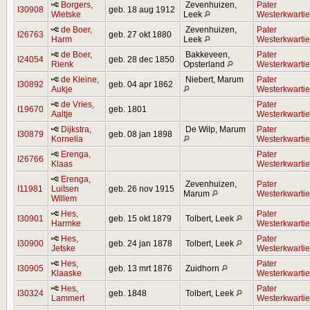
Borgers,
Zevenhuizen,
Pater
I30908
geb. 18 aug 1912
Wietske
Leek
Westerkwartie
de Boer,
Zevenhuizen,
Pater
I26763
geb. 27 okt 1880
Harm
Leek
Westerkwartie
de Boer,
Bakkeveen,
Pater
I24054
geb. 28 dec 1850
Rienk
Opsterland
Westerkwartie
de Kleine,
Niebert, Marum
Pater
I30892
geb. 04 apr 1862
Aukje
Westerkwartie
de Vries,
Pater
I19670
geb. 1801
Aaltje
Westerkwartie
Dijkstra,
De Wilp, Marum
Pater
I30879
geb. 08 jan 1898
Kornelia
Westerkwartie
Erenga,
Pater
I26766
Klaas
Westerkwartie
Erenga,
Zevenhuizen,
Pater
I11981
Luitsen
geb. 26 nov 1915
Marum
Westerkwartie
Willem
Hes,
Pater
I30901
geb. 15 okt 1879
Tolbert, Leek
Harmke
Westerkwartie
Hes,
Pater
I30900
geb. 24 jan 1878
Tolbert, Leek
Jetske
Westerkwartie
Hes,
Pater
I30905
geb. 13 mrt 1876
Zuidhorn
Klaaske
Westerkwartie
Hes,
Pater
I30324
geb. 1848
Tolbert, Leek
Lammert
Westerkwartie