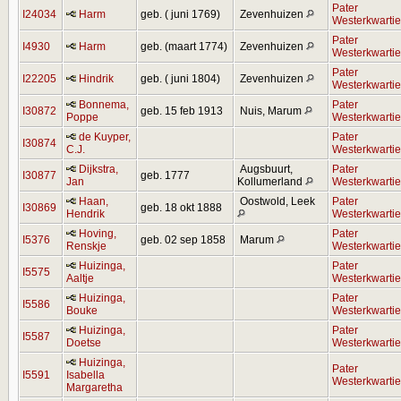
Pater
I24034
Harm
geb. ( juni 1769)
Zevenhuizen
Westerkwartie
Pater
I4930
Harm
geb. (maart 1774)
Zevenhuizen
Westerkwartie
Pater
I22205
Hindrik
geb. ( juni 1804)
Zevenhuizen
Westerkwartie
Bonnema,
Pater
I30872
geb. 15 feb 1913
Nuis, Marum
Poppe
Westerkwartie
de Kuyper,
Pater
I30874
C.J.
Westerkwartie
Dijkstra,
Augsbuurt,
Pater
I30877
geb. 1777
Jan
Kollumerland
Westerkwartie
Haan,
Oostwold, Leek
Pater
I30869
geb. 18 okt 1888
Hendrik
Westerkwartie
Hoving,
Pater
I5376
geb. 02 sep 1858
Marum
Renskje
Westerkwartie
Huizinga,
Pater
I5575
Aaltje
Westerkwartie
Huizinga,
Pater
I5586
Bouke
Westerkwartie
Huizinga,
Pater
I5587
Doetse
Westerkwartie
Huizinga,
Pater
I5591
Isabella
Westerkwartie
Margaretha