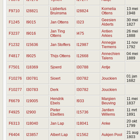
Lipbertus
Kornelia
13 mei
F9710
I28821
I28824
Bruinsma
Ottens
1948
Geesien
30 mei
F1245
I9015
Jan Ottens
I323
Alderts
1827
Jan Ting
Antien
26 mei
F3237
I9016
I475
Ottens
Arkies
1888
Annegje
11 nov
F1232
I15636
Jan Stoffers
I12987
Tiemens
1792
Annechien
04 mei
F4817
I9025
Thijs Ottens
I12668
Talens
1889
F7501
I18369
Sjoerd
I30788
Antje
01 jan
F10276
I30781
Sioert
I30782
Jouckien
1682
F10277
I30783
Derk
I30782
Jouckien
Hendrik
Margien
11 mei
F6679
I19005
I933
Ebels
Beuving
1837
Pieter
Jantien
11 mrt
F4925
I2900
I15736
Ebelties
Willems
1891
20 okt
F6313
I18040
Jan Lap
I18041
Anke
1799
21 aug
F6404
I23857
Albert Lap
I21562
Aukjen Pool
1803