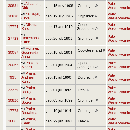
Albaaren,
Pater
I30831
geb. 15 nov 1908
Groningen
Dirk
Westerkwartie
de Jager,
Pater
I30830
geb. 19 aug 1907
Grijpskerk
Okke
Westerkwartie
Dijkstra,
Opende,
Pater
I17774
geb. 17 apr 1910
Karst
Grootegast
Westerkwartie
Pater
Hollemans,
I27728
geb. 26 feb 1901
Groningen
Westerkwartie
Girbe
Monster,
Oud-Beijerland
Pater
I30057
Geertruida
geb. 19 feb 1904
Westerkwartie
Anna
Postema,
Opende,
Pater
I30062
geb. 07 jan 1904
Sjoerd
Grootegast
Westerkwartie
Pruim,
Pater
I7935
Andries
geb. 13 jul 1890
Dordrecht
Westerkwartie
Karst
Pruim,
Pater
I23329
geb. 07 jul 1893
Leek
Baukje
Westerkwartie
Pruim,
Pater
I30826
geb. 03 apr 1899
Groningen
Bouke
Westerkwartie
Pruim,
Pater
I17773
geb. 19 jul 1914
Groningen
Bouwiena
Westerkwartie
Pruim,
Pater
I2666
geb. 29 jan 1891
Leek
Geert
Westerkwartie
Pruim,
Pater