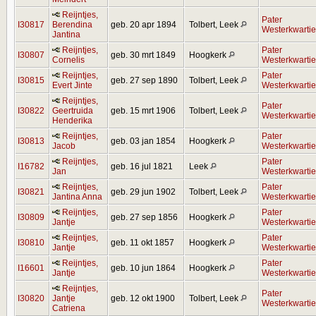
Reijntjes,
Pater
I30817
Berendina
geb. 20 apr 1894
Tolbert, Leek
Westerkwartie
Jantina
Reijntjes,
Pater
I30807
geb. 30 mrt 1849
Hoogkerk
Cornelis
Westerkwartie
Reijntjes,
Pater
I30815
geb. 27 sep 1890
Tolbert, Leek
Evert Jinte
Westerkwartie
Reijntjes,
Pater
I30822
Geertruida
geb. 15 mrt 1906
Tolbert, Leek
Westerkwartie
Henderika
Reijntjes,
Pater
I30813
geb. 03 jan 1854
Hoogkerk
Jacob
Westerkwartie
Reijntjes,
Pater
I16782
geb. 16 jul 1821
Leek
Jan
Westerkwartie
Reijntjes,
Pater
I30821
geb. 29 jun 1902
Tolbert, Leek
Jantina Anna
Westerkwartie
Reijntjes,
Pater
I30809
geb. 27 sep 1856
Hoogkerk
Jantje
Westerkwartie
Reijntjes,
Pater
I30810
geb. 11 okt 1857
Hoogkerk
Jantje
Westerkwartie
Reijntjes,
Pater
I16601
geb. 10 jun 1864
Hoogkerk
Jantje
Westerkwartie
Reijntjes,
Pater
I30820
Jantje
geb. 12 okt 1900
Tolbert, Leek
Westerkwartie
Catriena