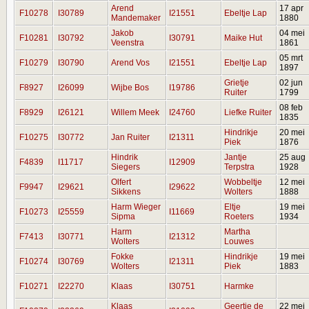
Arend
17 apr
F10278
I30789
I21551
Ebeltje Lap
Mandemaker
1880
Jakob
04 mei
F10281
I30792
I30791
Maike Hut
Veenstra
1861
05 mrt
F10279
I30790
Arend Vos
I21551
Ebeltje Lap
1897
Grietje
02 jun
F8927
I26099
Wijbe Bos
I19786
Ruiter
1799
08 feb
F8929
I26121
Willem Meek
I24760
Liefke Ruiter
1835
Hindrikje
20 mei
F10275
I30772
Jan Ruiter
I21311
Piek
1876
Hindrik
Jantje
25 aug
F4839
I11717
I12909
Siegers
Terpstra
1928
Olfert
Wobbeltje
12 mei
F9947
I29621
I29622
Sikkens
Wolters
1888
Harm Wieger
Eltje
19 mei
F10273
I25559
I11669
Sipma
Roeters
1934
Harm
Martha
F7413
I30771
I21312
Wolters
Louwes
Fokke
Hindrikje
19 mei
F10274
I30769
I21311
Wolters
Piek
1883
F10271
I22270
Klaas
I30751
Harmke
Klaas
Geertje de
22 mei