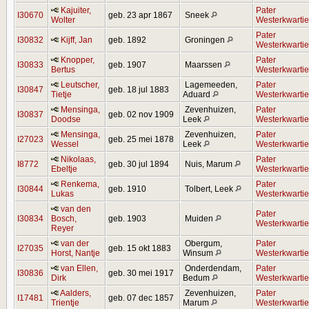
Kajuiter,
Pater
I30670
geb. 23 apr 1867
Sneek
Wolter
Westerkwartie
Pater
I30832
Kijff, Jan
geb. 1892
Groningen
Westerkwartie
Knopper,
Pater
I30833
geb. 1907
Maarssen
Bertus
Westerkwartie
Leutscher,
Lagemeeden,
Pater
I30847
geb. 18 jul 1883
Tietje
Aduard
Westerkwartie
Mensinga,
Zevenhuizen,
Pater
I30837
geb. 02 nov 1909
Doodse
Leek
Westerkwartie
Mensinga,
Zevenhuizen,
Pater
I27023
geb. 25 mei 1878
Wessel
Leek
Westerkwartie
Nikolaas,
Pater
I8772
geb. 30 jul 1894
Nuis, Marum
Ebeltje
Westerkwartie
Renkema,
Pater
I30844
geb. 1910
Tolbert, Leek
Lukas
Westerkwartie
van den
Pater
I30834
Bosch,
geb. 1903
Muiden
Westerkwartie
Reyer
van der
Obergum,
Pater
I27035
geb. 15 okt 1883
Horst, Nantje
Winsum
Westerkwartie
van Ellen,
Onderdendam,
Pater
I30836
geb. 30 mei 1917
Dirk
Bedum
Westerkwartie
Aalders,
Zevenhuizen,
Pater
I17481
geb. 07 dec 1857
Trientje
Marum
Westerkwartie