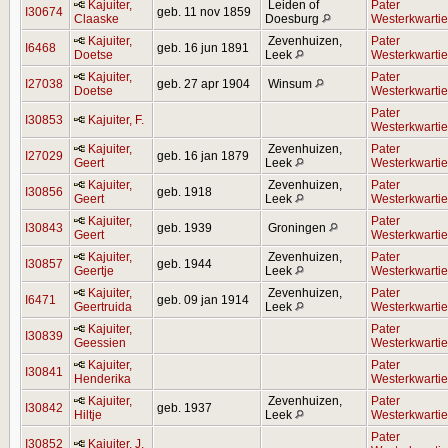
Kajuiter,
Leiden of
Pater
I30674
geb. 11 nov 1859
Claaske
Doesburg
Westerkwartie
Kajuiter,
Zevenhuizen,
Pater
I6468
geb. 16 jun 1891
Doetse
Leek
Westerkwartie
Kajuiter,
Pater
I27038
geb. 27 apr 1904
Winsum
Doetse
Westerkwartie
Pater
I30853
Kajuiter, F.
Westerkwartie
Kajuiter,
Zevenhuizen,
Pater
I27029
geb. 16 jan 1879
Geert
Leek
Westerkwartie
Kajuiter,
Zevenhuizen,
Pater
I30856
geb. 1918
Geert
Leek
Westerkwartie
Kajuiter,
Pater
I30843
geb. 1939
Groningen
Geert
Westerkwartie
Kajuiter,
Zevenhuizen,
Pater
I30857
geb. 1944
Geertje
Leek
Westerkwartie
Kajuiter,
Zevenhuizen,
Pater
I6471
geb. 09 jan 1914
Geertruida
Leek
Westerkwartie
Kajuiter,
Pater
I30839
Geessien
Westerkwartie
Kajuiter,
Pater
I30841
Henderika
Westerkwartie
Kajuiter,
Zevenhuizen,
Pater
I30842
geb. 1937
Hiltje
Leek
Westerkwartie
Pater
I30852
Kajuiter, J.