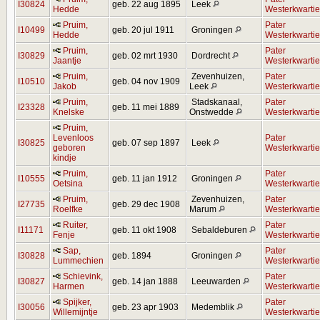
I30824
geb. 22 aug 1895
Leek
Hedde
Westerkwartie
Pruim,
Pater
I10499
geb. 20 jul 1911
Groningen
Hedde
Westerkwartie
Pruim,
Pater
I30829
geb. 02 mrt 1930
Dordrecht
Jaantje
Westerkwartie
Pruim,
Zevenhuizen,
Pater
I10510
geb. 04 nov 1909
Jakob
Leek
Westerkwartie
Pruim,
Stadskanaal,
Pater
I23328
geb. 11 mei 1889
Knelske
Onstwedde
Westerkwartie
Pruim,
Levenloos
Pater
I30825
geb. 07 sep 1897
Leek
geboren
Westerkwartie
kindje
Pruim,
Pater
I10555
geb. 11 jan 1912
Groningen
Oetsina
Westerkwartie
Pruim,
Zevenhuizen,
Pater
I27735
geb. 29 dec 1908
Roelfke
Marum
Westerkwartie
Ruiter,
Pater
I11171
geb. 11 okt 1908
Sebaldeburen
Fenje
Westerkwartie
Sap,
Pater
I30828
geb. 1894
Groningen
Lummechien
Westerkwartie
Schievink,
Pater
I30827
geb. 14 jan 1888
Leeuwarden
Harmen
Westerkwartie
Spijker,
Pater
I30056
geb. 23 apr 1903
Medemblik
Willemijntje
Westerkwartie