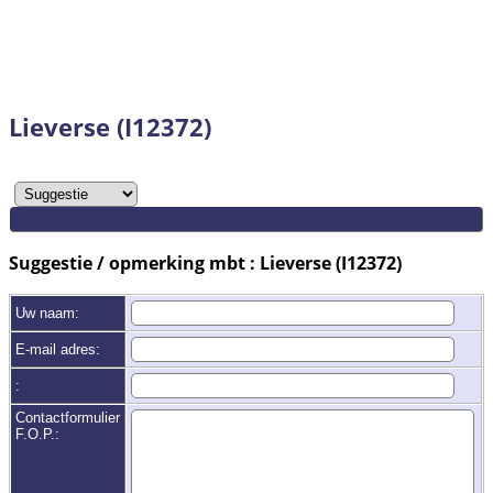
Lieverse (I12372)
Suggestie / opmerking mbt : Lieverse (I12372)
Uw naam:
E-mail adres:
:
Contactformulier
F.O.P.: