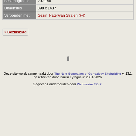
Bestandgrootte
207.19k
Dimensies
898 x 1437
Verbonden met
Gezin: Pater/van Stralen (F4)
» Gezinsblad
Deze site wordt aangemaakt door
v. 13.1,
The Next Generation of Genealogy Sitebuilding
geschreven door Darrin Lythgoe © 2001-2026.
Gegevens onderhouden door
.
Webmaster F.O.P.