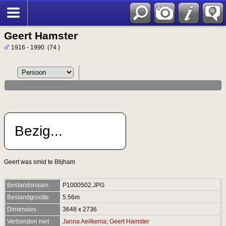
Geert Hamster
1916 - 1990 (74 )
Bezig...
Geert was smid te Blijham
Bestandsnaam
P1000502.JPG
Bestandgrootte
5.56m
Dimensies
3648 x 2736
Verbonden met
Janna Aeilkema
;
Geert Hamster