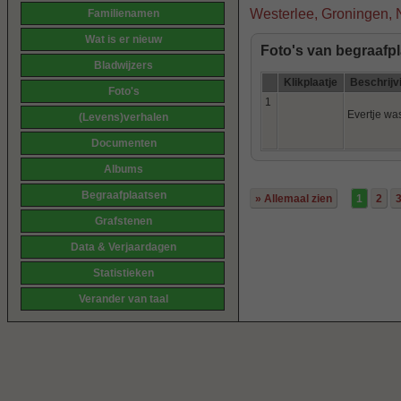
Westerlee, Groningen, 
Familienamen
Wat is er nieuw
Foto's van begraafpl
Bladwijzers
Klikplaatje
Beschrijv
Foto's
1
Evertje wa
(Levens)verhalen
Documenten
Albums
Begraafplaatsen
» Allemaal zien
1
2
Grafstenen
Data & Verjaardagen
Statistieken
Verander van taal