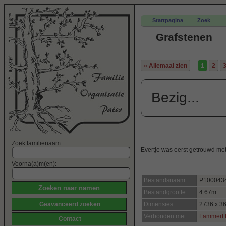
Startpagina
Zoek
Grafstenen
» Allemaal zien
1
2
Bezig...
Zoek familienaam:
Evertje was eerst getrouwd m
Voorna(a)m(en):
Bestandsnaam
P100043
Bestandgrootte
4.67m
Geavanceerd zoeken
Dimensies
2736 x 3
Verbonden met
Lammert 
Contact