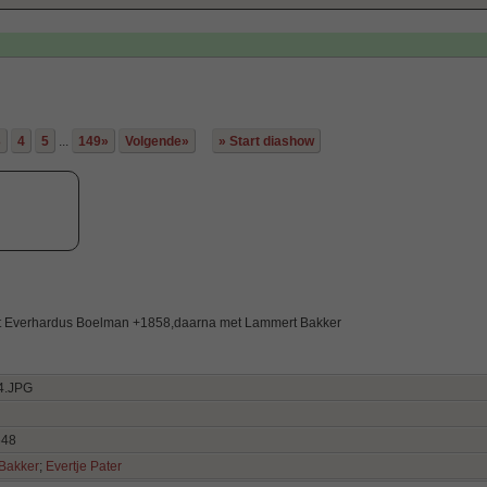
3
4
5
...
149»
Volgende»
» Start diashow
et Everhardus Boelman +1858,daarna met Lammert Bakker
4.JPG
648
Bakker
;
Evertje Pater