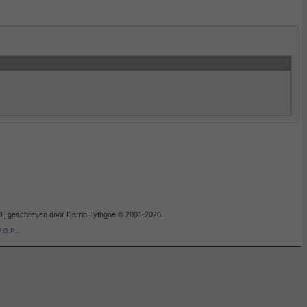
.1, geschreven door Darrin Lythgoe © 2001-2026.
.
.O.P.