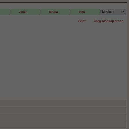
Zoek
Media
Info
Print
Voeg bladwijzer toe