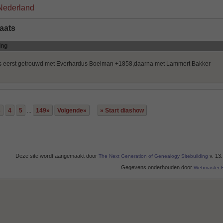
Nederland
aats
ing
s eerst getrouwd met Everhardus Boelman +1858,daarna met Lammert Bakker
3
4
5
...
149»
Volgende»
» Start diashow
Deze site wordt aangemaakt door
v. 13
The Next Generation of Genealogy Sitebuilding
Gegevens onderhouden door
Webmaster F