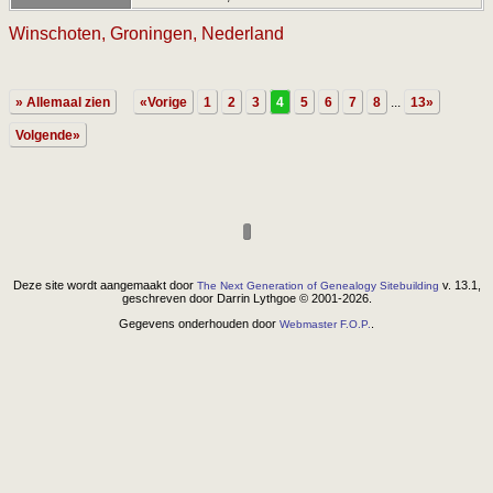
Winschoten, Groningen, Nederland
» Allemaal zien
«Vorige
1
2
3
4
5
6
7
8
...
13»
Volgende»
Deze site wordt aangemaakt door
v. 13.1,
The Next Generation of Genealogy Sitebuilding
geschreven door Darrin Lythgoe © 2001-2026.
Gegevens onderhouden door
.
Webmaster F.O.P.