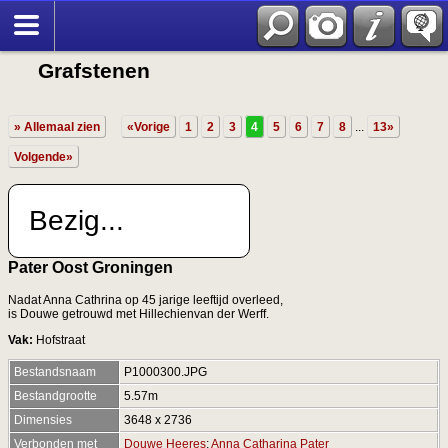
Grafstenen
» Allemaal zien
«Vorige
1
2
3
4
5
6
7
8
...
13»
Volgende»
Bezig...
Pater Oost Groningen
Nadat Anna Cathrina op 45 jarige leeftijd overleed,
is Douwe getrouwd met Hillechienvan der Werff.
Vak:
Hofstraat
Bestandsnaam
P1000300.JPG
Bestandgrootte
5.57m
Dimensies
3648 x 2736
Verbonden met
Douwe Heeres
;
Anna Catharina Pater