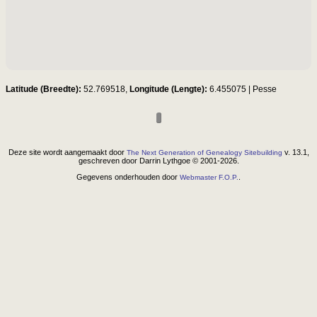
Latitude (Breedte):
52.769518,
Longitude (Lengte):
6.455075
|
Pesse
Deze site wordt aangemaakt door
v. 13.1,
The Next Generation of Genealogy Sitebuilding
geschreven door Darrin Lythgoe © 2001-2026.
Gegevens onderhouden door
.
Webmaster F.O.P.