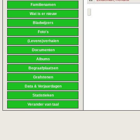
Familienamen
Wat is er nieuw
Bladwijzers
Foto's
(Levens)verhalen
Documenten
Albums
Begraafplaatsen
Grafstenen
Data & Verjaardagen
Statistieken
Verander van taal