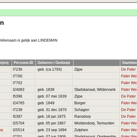
en
Familienaam is gelijk aan LINDEMAN
m(en)
Persoon-ID
Geboren / Gedoopt
Stambo
I7236
geb. (ca.1793)
Zijpe
De Pater
I7700
Pater Wes
I7702
Pater Wes
I24083
geb. 1838
Stadskanaal, Wildervank
Pater Wes
I5396
geb. 07 mei 1839
Zijpe
De Pater
I24765
geb. 1849
Borger
Pater Wes
I7238
geb. 31 dec 1870
Schagen
De Pater
I5397
geb. 18 jan 1875
Ransdorp
De Pater
I25704
geb. 05 jan 1887
Woldendorp, Termunten
Pater Wes
na
I25514
geb. 23 sep 1894
Zutphen
Pater Wes
I7701
geb. 07 jun 1909
Stadskanaal, Onstwedde
Pater Wes