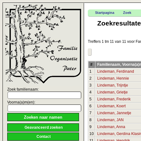
Startpagina
Zoek
Zoekresultat
Treffers 1 tm 11 van 11 voor 
#
Familienaam, Voorna(a)
1
Lindeman, Ferdinand
2
Lindeman, Hennie
3
Lindeman, Trijntje
Zoek familienaam:
4
Lindeman, Grietje
5
Lindeman, Frederik
Voorna(a)m(en):
6
Lindeman, Koert
7
Lindeman, Jannetje
8
Lindeman, JAN
9
Lindeman, Anna
Geavanceerd zoeken
10
Lindeman, Gerdina Klasi
Contact
11
Lindeman, Hendrik