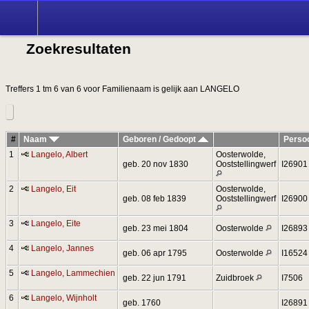
Zoek
Zoekresultaten
Treffers 1 tm 6 van 6 voor Familienaam is gelijk aan LANGELO
#
Naam
Geboren / Gedoopt
Perso
1
Langelo, Albert
Oosterwolde,
geb. 20 nov 1830
Ooststellingwerf
I26901
2
Langelo, Eit
Oosterwolde,
geb. 08 feb 1839
Ooststellingwerf
I26900
3
Langelo, Eite
geb. 23 mei 1804
Oosterwolde
I26893
4
Langelo, Jannes
geb. 06 apr 1795
Oosterwolde
I16524
5
Langelo, Lammechien
geb. 22 jun 1791
Zuidbroek
I7506
6
Langelo, Wijnholt
geb. 1760
I26891