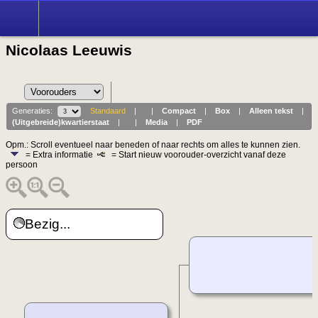
Nicolaas Leeuwis
Generaties:
Standaard
|
|
Compact
|
Box
|
Alleen tekst
|
(Uitgebreide)kwartierstaat
|
|
Media
|
PDF
Opm.: Scroll eventueel naar beneden of naar rechts om alles te kunnen zien.
= Extra informatie
= Start nieuw voorouder-overzicht vanaf deze
persoon
Bezig...