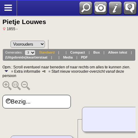
Pietje Louwes
1855 -
Generaties:
Standaard
|
|
Compact
|
Box
|
Alleen tekst
|
(Uitgebreide)kwartierstaat
|
|
Media
|
PDF
Opm.: Scroll eventueel naar beneden of naar rechts om alles te kunnen zien.
= Extra informatie
= Start nieuw voorouder-overzicht vanaf deze
persoon
Bezig...