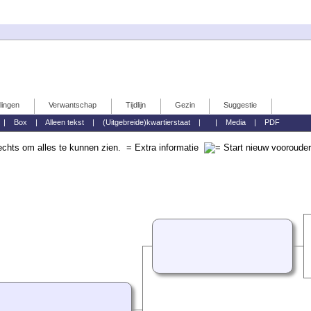
ingen
Verwantschap
Tijdlijn
Gezin
Suggestie
|
Box
|
Alleen tekst
|
(Uitgebreide)kwartierstaat
|
|
Media
|
PDF
echts om alles te kunnen zien.
= Extra informatie