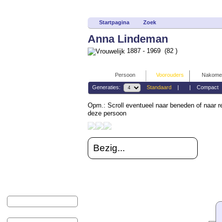
Startpagina
Zoek
Anna Lindeman
1887 - 1969 (82 )
Persoon
Voorouders
Nakomel
Generaties:
Standaard
|
|
Compact
Opm.: Scroll eventueel naar beneden of naar r
deze persoon
Bezig...
Zoek familienaam:
Voorna(a)m(en):