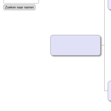
Geavanceerd zoeken
Contact
Familienamen
Wat is er nieuw
Bladwijzers
Foto's
(Levens)verhalen
Documenten
Albums
Begraafplaatsen
Grafstenen
Data & Verjaardagen
Statistieken
Verander van taal