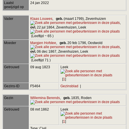
Laatst
24 jan 2022
gewijzigd op
Vader
Klaas Louwes
,
geb.
(maart 1799), Zevenhuizen
,
ovl.
22 jul 1864, Zevenhuizen, Leek
(Leeftijd ~ 65 )
Moeder
Margjen Hofstee
,
geb.
20 feb 1796, Oostwold
,
ovl.
06 dec 1867, Zevenhuizen, Leek
(Leeftijd 71 )
Getrouwd
09 aug 1823
Leek
[
1
]
Gezins-ID
F5464
Gezinsblad
|
Gezin
Willemina Berends
,
geb.
1835, Roden
Getrouwd
08 mrt 1862
Leek
[
1
]
Type: Civil