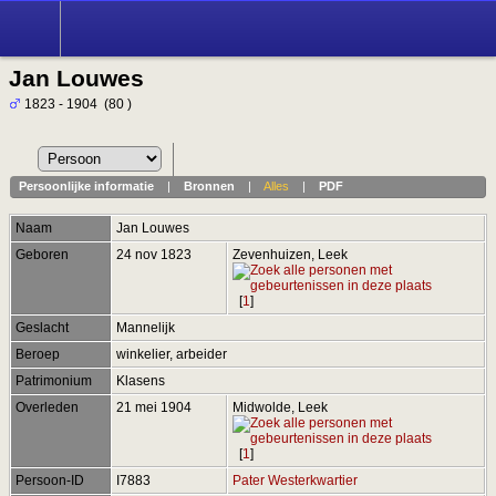
Jan Louwes
1823 - 1904 (80 )
Persoonlijke informatie
|
Bronnen
|
Alles
|
PDF
Naam
Jan
Louwes
Geboren
24 nov 1823
Zevenhuizen, Leek
[
1
]
Geslacht
Mannelijk
Beroep
winkelier, arbeider
Patrimonium
Klasens
Overleden
21 mei 1904
Midwolde, Leek
[
1
]
Persoon-ID
I7883
Pater Westerkwartier