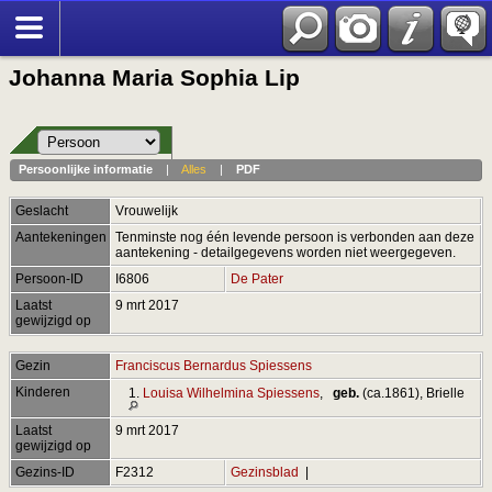
Johanna Maria Sophia Lip
Persoonlijke informatie
|
Alles
|
PDF
Geslacht
Vrouwelijk
Aantekeningen
Tenminste nog één levende persoon is verbonden aan deze
aantekening - detailgegevens worden niet weergegeven.
Persoon-ID
I6806
De Pater
Laatst
9 mrt 2017
gewijzigd op
Gezin
Franciscus Bernardus Spiessens
Kinderen
1.
Louisa Wilhelmina Spiessens
,
geb.
(ca.1861), Brielle
Laatst
9 mrt 2017
gewijzigd op
Gezins-ID
F2312
Gezinsblad
|