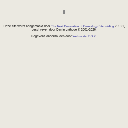
Deze site wordt aangemaakt door
v. 13.1,
The Next Generation of Genealogy Sitebuilding
geschreven door Darrin Lythgoe © 2001-2026.
Gegevens onderhouden door
.
Webmaster F.O.P.