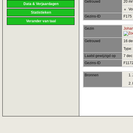
Getrouwd
20 mr
Data & Verjaardagen
Vo
Statistieken
Gezins-ID
F175
Verander van taal
Gezin
Johan
Getrouwd
16 d
Type:
Laatst gewijzigd op
7 dec
Gezins-ID
F117
Bronnen