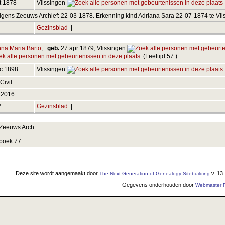
t 1878
Vlissingen
lgens Zeeuws Archief: 22-03-1878. Erkenning kind Adriana Sara 22-07-1874 te Vli
Gezinsblad
|
na Maria Barto
,
geb.
27 apr 1879, Vlissingen
(Leeftijd 57 )
ec 1898
Vlissingen
 Civil
 2016
2
Gezinsblad
|
Zeeuws Arch.
boek 77.
Deze site wordt aangemaakt door
v. 13
The Next Generation of Genealogy Sitebuilding
Gegevens onderhouden door
Webmaster F