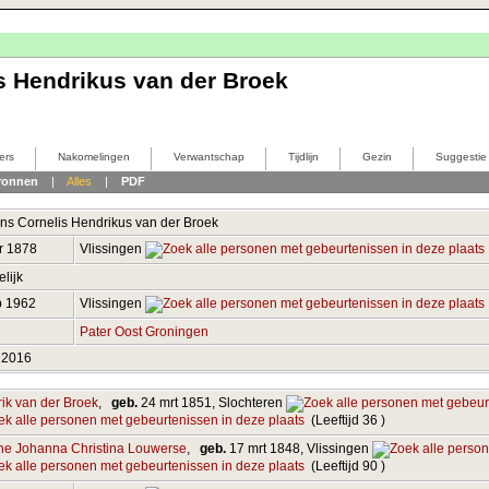
s Hendrikus van der Broek
ers
Nakomelingen
Verwantschap
Tijdlijn
Gezin
Suggestie
ronnen
|
Alles
|
PDF
ns Cornelis Hendrikus
van der Broek
r 1878
Vlissingen
lijk
b 1962
Vlissingen
4
Pater Oost Groningen
 2016
ik van der Broek
,
geb.
24 mrt 1851, Slochteren
(Leeftijd 36 )
ne Johanna Christina Louwerse
,
geb.
17 mrt 1848, Vlissingen
(Leeftijd 90 )