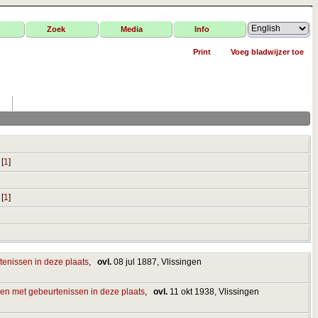
Zoek
Media
Info
Print
Voeg bladwijzer toe
[
1
]
[
1
]
,
ovl.
08 jul 1887, Vlissingen
,
ovl.
11 okt 1938, Vlissingen