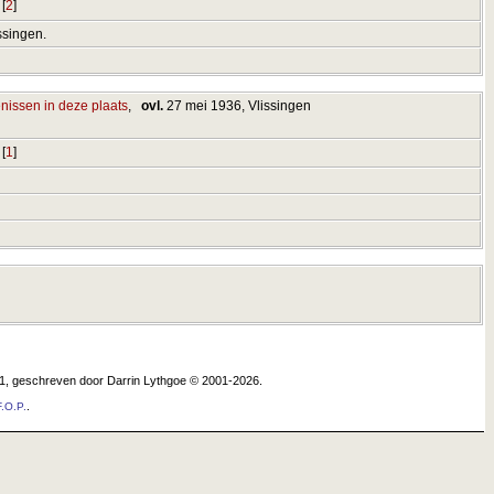
[
2
]
ssingen.
,
ovl.
27 mei 1936, Vlissingen
[
1
]
.1, geschreven door Darrin Lythgoe © 2001-2026.
.
.O.P.