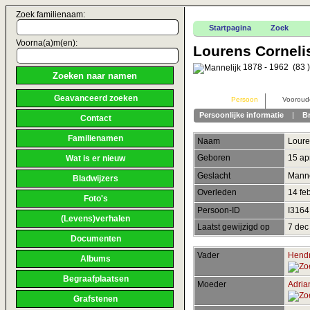
Zoek familienaam:
Startpagina
Zoek
Voorna(a)m(en):
Lourens Corneli
1878 - 1962 (83 )
Geavanceerd zoeken
Persoon
Vooroud
Persoonlijke informatie
|
B
Contact
Familienamen
Naam
Loure
Geboren
15 ap
Wat is er nieuw
Geslacht
Manne
Bladwijzers
Overleden
14 fe
Foto's
Persoon-ID
I316
(Levens)verhalen
Laatst gewijzigd op
7 dec
Documenten
Vader
Hendr
Albums
Begraafplaatsen
Moeder
Adria
Grafstenen