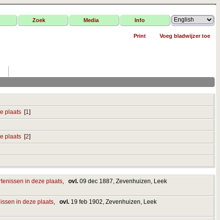
Zoek
Media
Info
Print
Voeg bladwijzer toe
[
1
]
[
2
]
,
ovl.
09 dec 1887, Zevenhuizen, Leek
,
ovl.
19 feb 1902, Zevenhuizen, Leek