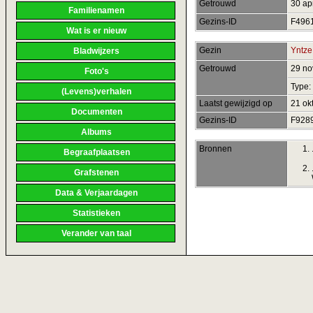
Getrouwd
30 ap
Familienamen
Gezins-ID
F496
Wat is er nieuw
Gezin
Yntze
Bladwijzers
Getrouwd
29 n
Foto's
Type:
(Levens)verhalen
Laatst gewijzigd op
21 ok
Documenten
Gezins-ID
F928
Albums
Bronnen
Begraafplaatsen
Grafstenen
Data & Verjaardagen
Statistieken
Verander van taal