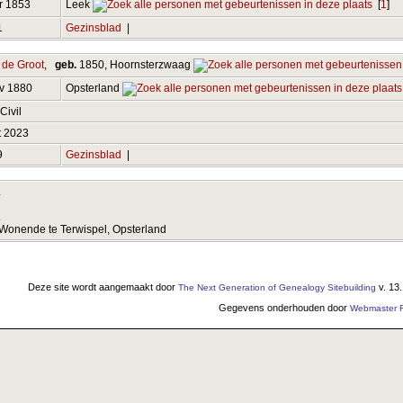
r 1853
Leek
[
1
]
1
Gezinsblad
|
 de Groot
,
geb.
1850, Hoornsterzwaag
ov 1880
Opsterland
 Civil
t 2023
9
Gezinsblad
|
.
.
Wonende te Terwispel, Opsterland
Deze site wordt aangemaakt door
v. 13
The Next Generation of Genealogy Sitebuilding
Gegevens onderhouden door
Webmaster F