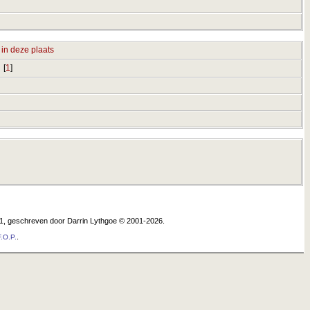
[
1
]
.1, geschreven door Darrin Lythgoe © 2001-2026.
.
.O.P.