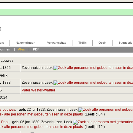
)
ers
Nakomelingen
Verwantschap
Tijdlijn
Gezin
Suggestie
ronnen
|
Alles
|
PDF
Louwes
ec 1855
Zevenhuizen, Leek
elijk
ov 1883
Zevenhuizen, Leek
85
Pater Westerkwartier
 2024
e Louwes
,
geb.
22 jul 1823, Zevenhuizen, Leek
(Leeftijd 64 )
e Pool
,
geb.
06 jan 1830, Zevenhuizen, Leek
(Leeftijd 72 )