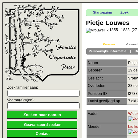
Startpagina
Zoek
Pietje Louwes
1855 - 1883 (27 
Persoon
Vooroud
Persoonlijke informatie
|
B
Naam
Pietje
Geboren
29 d
Geslacht
Vrouw
Overleden
28 n
Zoek familienaam:
Persoon-ID
I273
Voorna(a)m(en):
Laatst gewijzigd op
7 okt
Vader
Wiets
Geavanceerd zoeken
Moeder
Liefk
Contact