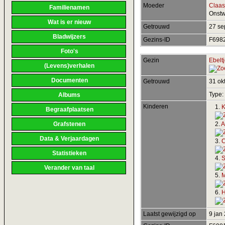
Moeder
Claas
Familienamen
Onst
Wat is er nieuw
Getrouwd
27 s
Bladwijzers
Gezins-ID
F698
Foto's
Gezin
Ebeltj
(Levens)verhalen
Documenten
Getrouwd
31 ok
Type:
Albums
Kinderen
1.
K
Begraafplaatsen
2.
A
Grafstenen
Data & Verjaardagen
3.
C
Statistieken
4.
S
Verander van taal
5.
M
6.
H
Laatst gewijzigd op
9 jan