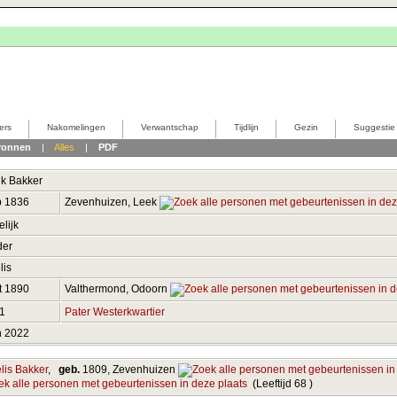
ers
Nakomelingen
Verwantschap
Tijdlijn
Gezin
Suggestie
ronnen
|
Alles
|
PDF
ik
Bakker
b 1836
Zevenhuizen, Leek
lijk
der
lis
t 1890
Valthermond, Odoorn
71
Pater Westerkwartier
n 2022
lis Bakker
,
geb.
1809, Zevenhuizen
(Leeftijd 68 )