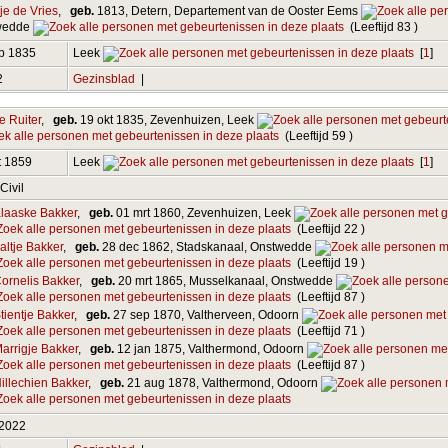
je de Vries
,
geb.
1813, Detern, Departement van de Ooster Eems
wedde
(Leeftijd 83 )
ep 1835
Leek
[
1
]
2
Gezinsblad
|
e Ruiter
,
geb.
19 okt 1835, Zevenhuizen, Leek
(Leeftijd 59 )
t 1859
Leek
[
1
]
 Civil
laaske Bakker
,
geb.
01 mrt 1860, Zevenhuizen, Leek
(Leeftijd 22 )
altje Bakker
,
geb.
28 dec 1862, Stadskanaal, Onstwedde
(Leeftijd 19 )
ornelis Bakker
,
geb.
20 mrt 1865, Musselkanaal, Onstwedde
(Leeftijd 87 )
tientje Bakker
,
geb.
27 sep 1870, Valtherveen, Odoorn
(Leeftijd 71 )
arrigje Bakker
,
geb.
12 jan 1875, Valthermond, Odoorn
(Leeftijd 87 )
illechien Bakker
,
geb.
21 aug 1878, Valthermond, Odoorn
 2022