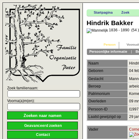
Startpagina
Zoek
Hindrik Bakker
1836 - 1890 (54 )
Persoon
Vooroud
Persoonlijke informatie
|
B
Naam
Hindr
Geboren
04 fe
Geslacht
Manne
Beroep
arbei
Zoek familienaam:
Patrimonium
Korne
Voorna(a)m(en):
Overleden
09 mr
Persoon-ID
I199
Laatst gewijzigd op
29 ja
Geavanceerd zoeken
Vader
Corne
Contact