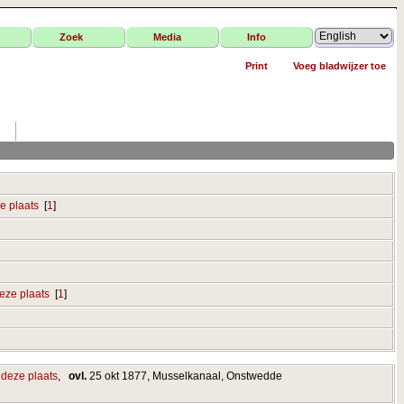
Zoek
Media
Info
Print
Voeg bladwijzer toe
[
1
]
[
1
]
,
ovl.
25 okt 1877, Musselkanaal, Onstwedde