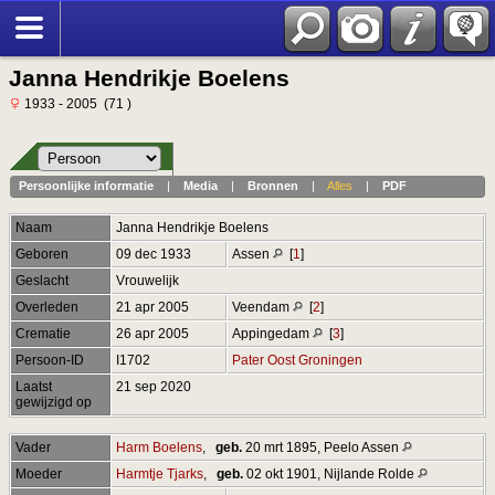
Janna Hendrikje Boelens
1933 - 2005 (71 )
Persoonlijke informatie
|
Media
|
Bronnen
|
Alles
|
PDF
Naam
Janna Hendrikje
Boelens
Geboren
09 dec 1933
Assen
[
1
]
Geslacht
Vrouwelijk
Overleden
21 apr 2005
Veendam
[
2
]
Crematie
26 apr 2005
Appingedam
[
3
]
Persoon-ID
I1702
Pater Oost Groningen
Laatst
21 sep 2020
gewijzigd op
Vader
Harm Boelens
,
geb.
20 mrt 1895, Peelo Assen
Moeder
Harmtje Tjarks
,
geb.
02 okt 1901, Nijlande Rolde