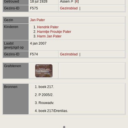
Getrouwd
18 jul 1928
Assen
[
4
]
Gezins-ID
F575
Gezinsblad
|
Gezin
Jan Pater
Kinderen
1.
Hendrik Pater
2.
Harmtje Froukje Pater
3.
Harm Jan Pater
Laatst
4 jan 2007
gewijzigd op
Gezins-ID
F574
Gezinsblad
|
Grafstenen
Bronnen
boek 217.
P 2005/2.
Rouwadv.
boek 217/Drenlias.