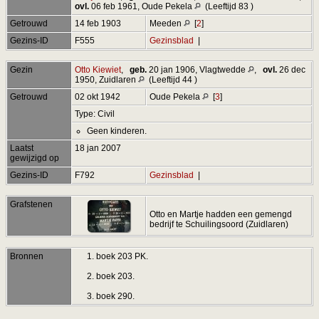
ovl.
06 feb 1961, Oude Pekela
(Leeftijd 83 )
Getrouwd
14 feb 1903
Meeden
[
2
]
Gezins-ID
F555
Gezinsblad
|
Gezin
Otto Kiewiet
,
geb.
20 jan 1906, Vlagtwedde
,
ovl.
26 dec
1950, Zuidlaren
(Leeftijd 44 )
Getrouwd
02 okt 1942
Oude Pekela
[
3
]
Type: Civil
Geen kinderen.
Laatst
18 jan 2007
gewijzigd op
Gezins-ID
F792
Gezinsblad
|
Grafstenen
Otto en Martje hadden een gemengd
bedrijf te Schuilingsoord (Zuidlaren)
Bronnen
boek 203 PK.
boek 203.
boek 290.