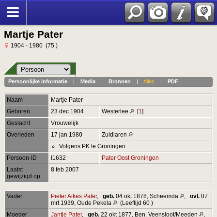
Martje Pater
1904 - 1980 (75 )
Persoonlijke informatie
|
Media
|
Bronnen
|
Alles
|
PDF
Naam
Martje
Pater
Geboren
23 dec 1904
Westerlee
[
1
]
Geslacht
Vrouwelijk
Overleden
17 jan 1980
Zuidlaren
Volgens PK te Groningen
Persoon-ID
I1632
Pater Oost Groningen
Laatst
8 feb 2007
gewijzigd op
Vader
Pieter Aikes Pater
,
geb.
04 okt 1878, Scheemda
,
ovl.
07
mrt 1939, Oude Pekela
(Leeftijd 60 )
Moeder
Jantje Pater
,
geb.
22 okt 1877, Ben. Veensloot/Meeden
,