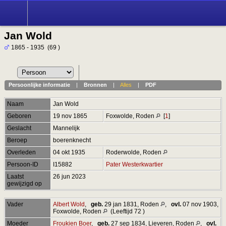
Jan Wold
1865 - 1935 (69 )
Persoonlijke informatie
|
Bronnen
|
Alles
|
PDF
Naam
Jan
Wold
Geboren
19 nov 1865
Foxwolde, Roden
[
1
]
Geslacht
Mannelijk
Beroep
boerenknecht
Overleden
04 okt 1935
Roderwolde, Roden
Persoon-ID
I15882
Pater Westerkwartier
Laatst
26 jun 2023
gewijzigd op
Vader
Albert Wold
,
geb.
29 jan 1831, Roden
,
ovl.
07 nov 1903,
Foxwolde, Roden
(Leeftijd 72 )
Moeder
Froukien Boer
,
geb.
27 sep 1834, Lieveren, Roden
,
ovl.