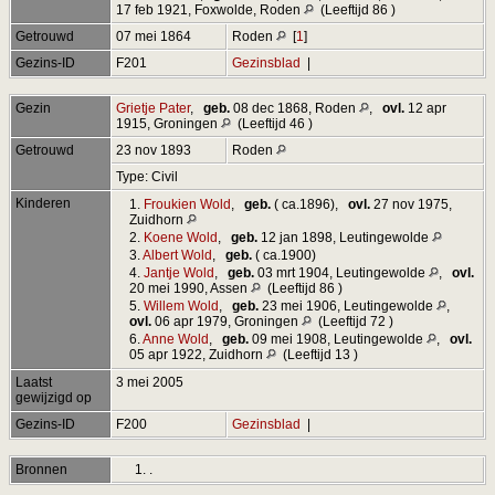
17 feb 1921, Foxwolde, Roden
(Leeftijd 86 )
Getrouwd
07 mei 1864
Roden
[
1
]
Gezins-ID
F201
Gezinsblad
|
Gezin
Grietje Pater
,
geb.
08 dec 1868, Roden
,
ovl.
12 apr
1915, Groningen
(Leeftijd 46 )
Getrouwd
23 nov 1893
Roden
Type: Civil
Kinderen
1.
Froukien Wold
,
geb.
( ca.1896),
ovl.
27 nov 1975,
Zuidhorn
2.
Koene Wold
,
geb.
12 jan 1898, Leutingewolde
3.
Albert Wold
,
geb.
( ca.1900)
4.
Jantje Wold
,
geb.
03 mrt 1904, Leutingewolde
,
ovl.
20 mei 1990, Assen
(Leeftijd 86 )
5.
Willem Wold
,
geb.
23 mei 1906, Leutingewolde
,
ovl.
06 apr 1979, Groningen
(Leeftijd 72 )
6.
Anne Wold
,
geb.
09 mei 1908, Leutingewolde
,
ovl.
05 apr 1922, Zuidhorn
(Leeftijd 13 )
Laatst
3 mei 2005
gewijzigd op
Gezins-ID
F200
Gezinsblad
|
Bronnen
.