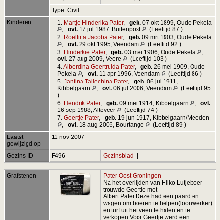
Type: Civil
Kinderen
1.
Martje Hinderika Pater
,
geb.
07 okt 1899, Oude Pekela
,
ovl.
17 jul 1987, Buitenpost
(Leeftijd 87 )
2.
Roelfina Jacoba Pater
,
geb.
09 mrt 1903, Oude Pekela
,
ovl.
29 okt 1995, Veendam
(Leeftijd 92 )
3.
Hinderkie Pater
,
geb.
03 mei 1906, Oude Pekela
,
ovl.
27 aug 2009, Veere
(Leeftijd 103 )
4.
Alberdina Geertruida Pater
,
geb.
26 mei 1909, Oude
Pekela
,
ovl.
11 apr 1996, Veendam
(Leeftijd 86 )
5.
Jantina Tallechina Pater
,
geb.
06 jul 1911,
Kibbelgaarn
,
ovl.
06 jul 2006, Veendam
(Leeftijd 95
)
6.
Hendrik Pater
,
geb.
09 mei 1914, Kibbelgaarn
,
ovl.
16 sep 1988, Alteveer
(Leeftijd 74 )
7.
Geertje Pater
,
geb.
19 jun 1917, Kibbelgaarn/Meeden
,
ovl.
18 aug 2006, Bourtange
(Leeftijd 89 )
Laatst
11 nov 2007
gewijzigd op
Gezins-ID
F496
Gezinsblad
|
Grafstenen
Pater Oost Groningen
Na het overlijden van Hilko Lutjeboer
trouwde Geertje met
Albert Pater.Deze had een paard en
wagen om boeren te helpen(loonwerker)
en turf uit het veen te halen en te
verkopen.Voor Geertje werd een