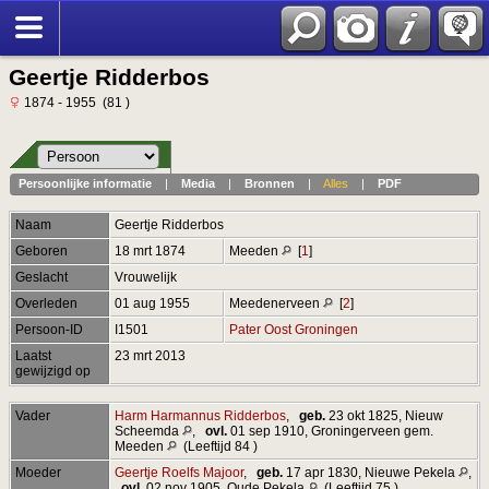
Geertje Ridderbos
1874 - 1955 (81 )
Persoonlijke informatie
|
Media
|
Bronnen
|
Alles
|
PDF
Naam
Geertje
Ridderbos
Geboren
18 mrt 1874
Meeden
[
1
]
Geslacht
Vrouwelijk
Overleden
01 aug 1955
Meedenerveen
[
2
]
Persoon-ID
I1501
Pater Oost Groningen
Laatst
23 mrt 2013
gewijzigd op
Vader
Harm Harmannus Ridderbos
,
geb.
23 okt 1825, Nieuw
Scheemda
,
ovl.
01 sep 1910, Groningerveen gem.
Meeden
(Leeftijd 84 )
Moeder
Geertje Roelfs Majoor
,
geb.
17 apr 1830, Nieuwe Pekela
,
ovl.
02 nov 1905, Oude Pekela
(Leeftijd 75 )