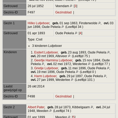
Getrouwd
26 jul 1852
Veendam
[
3
]
Gezins-ID
F497
Gezinsblad
|
Gezin 1
Hilko Lutjeboer
,
geb.
01 sep 1863, Finsterwolde
,
ovl.
03
jun 1898, Oude Pekela
(Leeftijd 34 )
Getrouwd
01 apr 1893
Oude Pekela
[
4
]
Type: Civil
3 kinderen Lutjeboer
Kinderen
1.
Esdert Lutjeboer
,
geb.
23 aug 1893, Oude Pekela
,
ovl.
20 mrt 1969, Alteveer
(Leeftijd 75 )
2.
Geertje Harmina Lutjeboer
,
geb.
15 nov 1894, Oude
Pekela
,
ovl.
02 mei 1972, Westerlee
(Leeftijd 77 )
3.
Grietje Lutjeboer
,
geb.
11 mei 1896, Oude Pekela
,
ovl.
19 mei 1896, Oude Pekela
(Leeftijd 0 )
4.
Harm Lutjeboer
,
geb.
29 jul 1897, Oude Pekela
,
ovl.
27 jan 1999, Westerlee
(Leeftijd 101 )
Laatst
26 okt 2014
gewijzigd op
Gezins-ID
F498
Gezinsblad
|
Gezin 2
Albert Pater
,
geb.
28 jul 1873, Kibbelgaarn
,
ovl.
24 jul
1948, Meeden
(Leeftijd 74 )
Getrouwd
01 apr 1899
Meeden
[
5
]