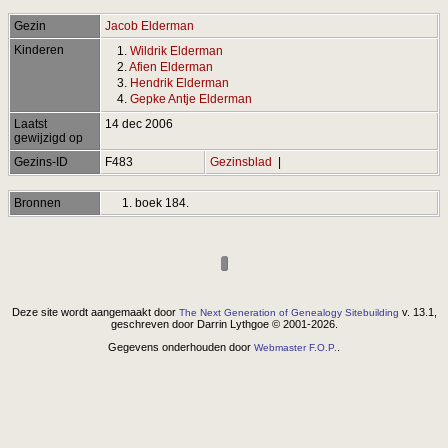
Gezin
Jacob Elderman
Kinderen
1.
Wildrik Elderman
2.
Afien Elderman
3.
Hendrik Elderman
4.
Gepke Antje Elderman
Laatst
14 dec 2006
gewijzigd op
Gezins-ID
F483
Gezinsblad
|
Bronnen
boek 184.
Deze site wordt aangemaakt door
v. 13.1,
The Next Generation of Genealogy Sitebuilding
geschreven door Darrin Lythgoe © 2001-2026.
Gegevens onderhouden door
.
Webmaster F.O.P.