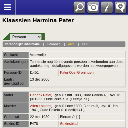
Klaassien Harmina Pater
Persoonlijke informatie
|
Bronnen
|
Alles
|
PDF
Geslacht
Vrouwelijk
Aantekeningen
Tenminste nog één levende persoon is verbonden aan deze
aantekening - detailgegevens worden niet weergegeven.
Persoon-ID
I1451
Pater Oost Groningen
Laatst
13 dec 2006
gewijzigd op
Vader
Hendrik Pater
,
geb.
07 mrt 1893, Oude Pekela
,
ovl.
16
jul 1966, Oude Pekela
(Leeftijd 73 )
Moeder
Afien Lalkens
,
geb.
01 nov 1899, Bierum
,
ovl.
01 feb
1941, Oude Pekela
(Leeftijd 41 )
Getrouwd
22 mei 1930
Bierum
[
1
]
Gezins-ID
F478
Gezinsblad
|