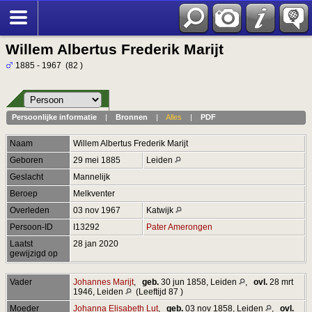
Willem Albertus Frederik Marijt
1885 - 1967 (82 )
Persoonlijke informatie
|
Bronnen
|
Alles
|
PDF
Naam
Willem Albertus Frederik
Marijt
Geboren
29 mei 1885
Leiden
Geslacht
Mannelijk
Beroep
Melkventer
Overleden
03 nov 1967
Katwijk
Persoon-ID
I13292
Pater Amerongen
Laatst
28 jan 2020
gewijzigd op
Vader
Johannes Marijt
,
geb.
30 jun 1858, Leiden
,
ovl.
28 mrt
1946, Leiden
(Leeftijd 87 )
Moeder
Johanna Elisabeth Lut
,
geb.
03 nov 1858, Leiden
,
ovl.