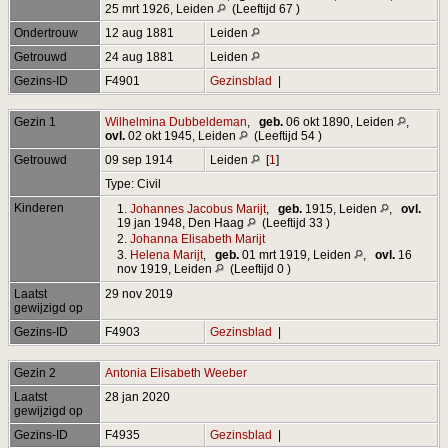
25 mrt 1926, Leiden
(Leeftijd 67 )
Ondertrouw
12 aug 1881
Leiden
Getrouwd
24 aug 1881
Leiden
Gezins-ID
F4901
Gezinsblad
|
Gezin 1
Wilhelmina Dubbeldeman
,
geb.
06 okt 1890, Leiden
,
ovl.
02 okt 1945, Leiden
(Leeftijd 54 )
Getrouwd
09 sep 1914
Leiden
[
1
]
Type: Civil
Kinderen
1.
Johannes Jacobus Marijt
,
geb.
1915, Leiden
,
ovl.
19 jan 1948, Den Haag
(Leeftijd 33 )
2.
Johanna Elisabeth Marijt
3.
Helena Marijt
,
geb.
01 mrt 1919, Leiden
,
ovl.
16
nov 1919, Leiden
(Leeftijd 0 )
Laatst
29 nov 2019
gewijzigd op
Gezins-ID
F4903
Gezinsblad
|
Gezin 2
Antonia Elisabeth Weeber
Laatst
28 jan 2020
gewijzigd op
Gezins-ID
F4935
Gezinsblad
|