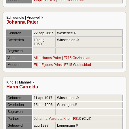
Echtgenote | Vrouwelijk
Johanna Pater
Geboren
22 sep 1887
Westerlee
Overleden
19 aug
Winschoten
1950
Begraven
Vader
Aiko Harms Pater
|
F715 Gezinsblad
Moeder
Ettje Egbers Prins
|
F715 Gezinsblad
Kind 1 | Mannelijk
Harm Garrelds
Geboren
11 apr 1917
Winschoten
Overleden
15 apr 1996
Groningen
Begraven
Partner
Johanna Margreta Knol
|
F810
(Civil)
Getrouwd
aug 1937
Loppersum