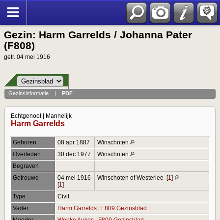
Gezin: Harm Garrelds / Johanna Pater
(F808)
getr. 04 mei 1916
Gezinsinformatie
|
PDF
Echtgenoot | Mannelijk
Harm Garrelds
Geboren
08 apr 1887
Winschoten
Overleden
30 dec 1977
Winschoten
Begraven
Getrouwd
04 mei 1916
Winschoten of Westerlee
[
1
]
[
1
]
Type
Civil
Vader
Harm Garrelds
|
F809 Gezinsblad
Moeder
Wopke Aukes
|
F809 Gezinsblad