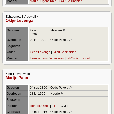
Moeder
Martje Jurjens Knip
|
F447 Gezinsblad
Echtgenote | Vrouwelijk
Oktje Levenga
Geboren
29 aug
Meeden
1866
Overleden
09 jan 1929
Oude Pekela
Begraven
Vader
Geert Levenga
|
F470 Gezinsblad
Moeder
Leentje Jans Zuiderveen
|
F470 Gezinsblad
Kind 1 | Vrouwelijk
Martje Pater
Geboren
04 sep 1890
Oude Pekela
Overleden
18 jul 1959
Neede
Begraven
Partner
Hendrik Ufkes
|
F471
(Civil)
Getrouwd
18 mei 1916
Oude Pekela