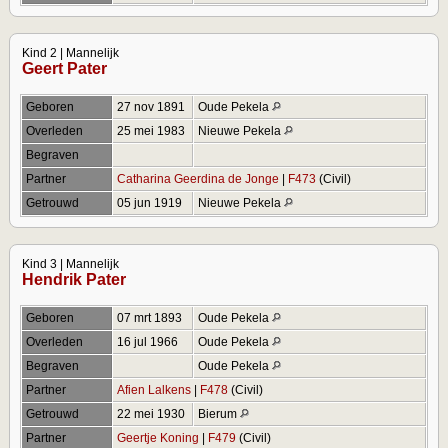
Kind 2 | Mannelijk
Geert Pater
Geboren
27 nov 1891
Oude Pekela
Overleden
25 mei 1983
Nieuwe Pekela
Begraven
Partner
Catharina Geerdina de Jonge
|
F473
(Civil)
Getrouwd
05 jun 1919
Nieuwe Pekela
Kind 3 | Mannelijk
Hendrik Pater
Geboren
07 mrt 1893
Oude Pekela
Overleden
16 jul 1966
Oude Pekela
Begraven
Oude Pekela
Partner
Afien Lalkens
|
F478
(Civil)
Getrouwd
22 mei 1930
Bierum
Partner
Geertje Koning
|
F479
(Civil)