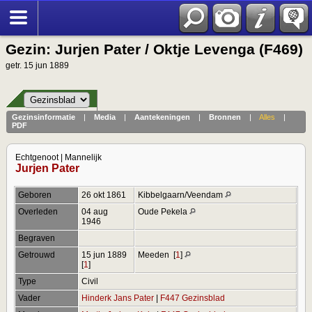
Gezin: Jurjen Pater / Oktje Levenga (F469)
getr. 15 jun 1889
Gezinsinformatie
|
Media
|
Aantekeningen
|
Bronnen
|
Alles
|
PDF
Echtgenoot | Mannelijk
Jurjen Pater
Geboren
26 okt 1861
Kibbelgaarn/Veendam
Overleden
04 aug
Oude Pekela
1946
Begraven
Getrouwd
15 jun 1889
Meeden
[
1
]
[
1
]
Type
Civil
Vader
Hinderk Jans Pater
|
F447 Gezinsblad