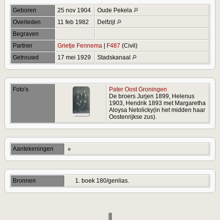
Geboren
25 nov 1904
Oude Pekela
Overleden
11 feb 1982
Delfzijl
Begraven
Partner
Grietje Fennema
|
F487
(Civil)
Getrouwd
17 mei 1929
Stadskanaal
Foto's
Pater Oost Groningen
De broers Jurjen 1899, Helenus
1903, Hendrik 1893 met Margaretha
Aloysa Netolicky(in het midden haar
Oostenrijkse zus).
Aantekeningen
Bronnen
boek 180/genlias.