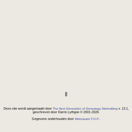
Deze site wordt aangemaakt door
v. 13.1,
The Next Generation of Genealogy Sitebuilding
geschreven door Darrin Lythgoe © 2001-2026.
Gegevens onderhouden door
.
Webmaster F.O.P.