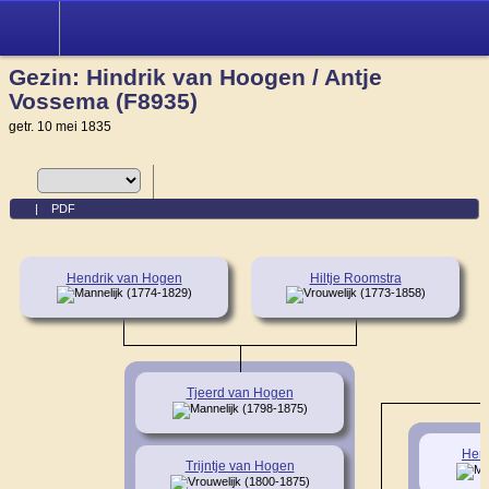
Gezin: Hindrik van Hoogen / Antje
Vossema (F8935)
getr. 10 mei 1835
|
PDF
Hendrik van Hogen
Hiltje Roomstra
(1774-1829)
(1773-1858)
Tjeerd van Hogen
(1798-1875)
Hen
Trijntje van Hogen
(1800-1875)