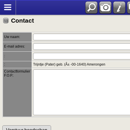
Zoek
Contact
Uw naam:
E-mail adres:
:
:
Trijntje (Pater) geb. (Â± -00-1640) Amerongen
Contactformulier
F.O.P.: