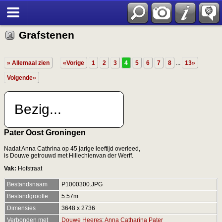
Grafstenen
» Allemaal zien
«Vorige
1
2
3
4
5
6
7
8
...
13»
Volgende»
Bezig...
Pater Oost Groningen
Nadat Anna Cathrina op 45 jarige leeftijd overleed,
is Douwe getrouwd met Hillechienvan der Werff.
Vak:
Hofstraat
Bestandsnaam
P1000300.JPG
Bestandgrootte
5.57m
Dimensies
3648 x 2736
Verbonden met
Douwe Heeres
;
Anna Catharina Pater