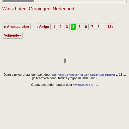
Winschoten, Groningen, Nederland
» Allemaal zien
«Vorige
1
2
3
4
5
6
7
8
...
13»
Volgende»
Deze site wordt aangemaakt door
v. 13.1,
The Next Generation of Genealogy Sitebuilding
geschreven door Darrin Lythgoe © 2001-2026.
Gegevens onderhouden door
.
Webmaster F.O.P.