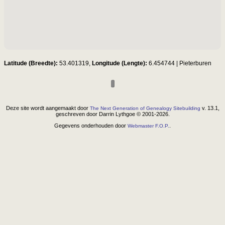
Latitude (Breedte):
53.401319,
Longitude (Lengte):
6.454744
|
Pieterburen
Deze site wordt aangemaakt door
v. 13.1,
The Next Generation of Genealogy Sitebuilding
geschreven door Darrin Lythgoe © 2001-2026.
Gegevens onderhouden door
.
Webmaster F.O.P.