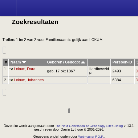
Zoek
Zoekresultaten
Treffers 1 tm 2 van 2 voor Familienaam is gelijk aan LOKUM
#
Naam
Geboren / Gedoopt
Persoon-ID
1
Lokum, Dora
Hardinxveld
geb. 17 okt 1867
I2493
D
2
Lokum, Johannes
I6384
D
Deze site wordt aangemaakt door
v. 13.1,
The Next Generation of Genealogy Sitebuilding
geschreven door Darrin Lythgoe © 2001-2026.
Gegevens onderhouden door
.
Webmaster F.O.P.