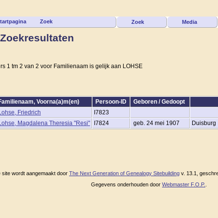
tartpagina
Zoek
Zoek
Media
Zoekresultaten
ers 1 tm 2 van 2 voor Familienaam is gelijk aan LOHSE
Familienaam, Voorna(a)m(en)
Persoon-ID
Geboren / Gedoopt
Lohse, Friedrich
I7823
Lohse, Magdalena Theresia "Resi"
I7824
geb. 24 mei 1907
Duisburg
 site wordt aangemaakt door
The Next Generation of Genealogy Sitebuilding
v. 13.1, geschr
Gegevens onderhouden door
Webmaster F.O.P.
.