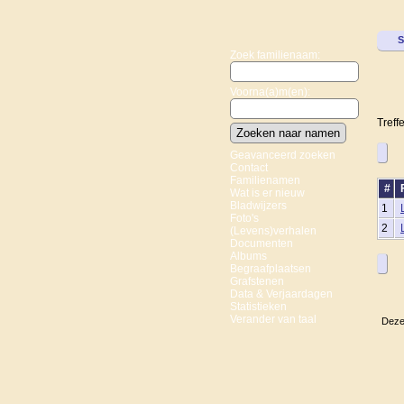
S
Zoek familienaam:
Voorna(a)m(en):
Treff
Geavanceerd zoeken
Contact
Familienamen
#
Wat is er nieuw
Bladwijzers
1
Foto's
2
(Levens)verhalen
Documenten
Albums
Begraafplaatsen
Grafstenen
Data & Verjaardagen
Statistieken
Verander van taal
Deze