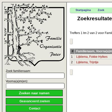
Startpagina
Zoek
Zoekresultat
Treffers 1 tm 2 van 2 voor Fam
#
Familienaam, Voorna(a)
1
Lijklema, Fokke Hylkes
2
Lijklema, Trijntje
Zoek familienaam:
Voorna(a)m(en):
Geavanceerd zoeken
Contact