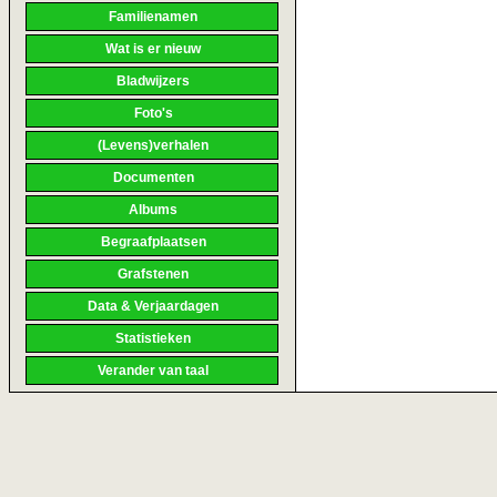
Familienamen
Wat is er nieuw
Bladwijzers
Foto's
(Levens)verhalen
Documenten
Albums
Begraafplaatsen
Grafstenen
Data & Verjaardagen
Statistieken
Verander van taal