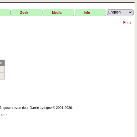
Zoek
Media
Info
Print
om
.1, geschreven door Darrin Lythgoe © 2001-2026.
.
.O.P.