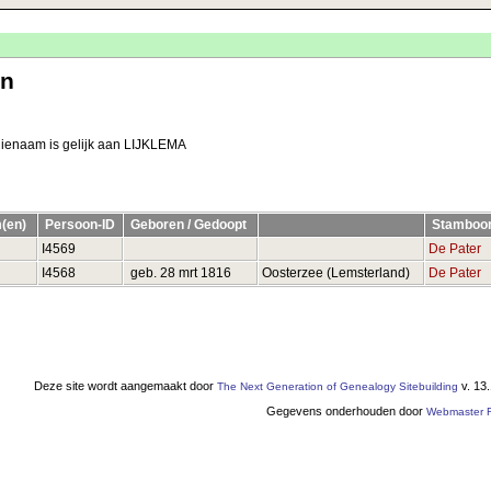
en
ilienaam is gelijk aan LIJKLEMA
m(en)
Persoon-ID
Geboren / Gedoopt
Stambo
I4569
De Pater
I4568
geb. 28 mrt 1816
Oosterzee (Lemsterland)
De Pater
Deze site wordt aangemaakt door
v. 13
The Next Generation of Genealogy Sitebuilding
Gegevens onderhouden door
Webmaster F