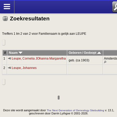
Zoek
Zoekresultaten
Treffers 1 tm 2 van 2 voor Familienaam is gelijk aan LEUPE
#
Naam
Geboren / Gedoopt
1
Leupe, Cornelia JOhanna Margaretha
Amsterd
geb. (ca 1903)
2
Leupe, Johannes
Deze site wordt aangemaakt door
v. 13.1,
The Next Generation of Genealogy Sitebuilding
geschreven door Darrin Lythgoe © 2001-2026.