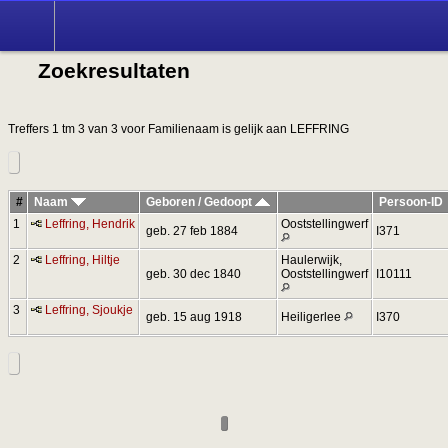
Zoek
Zoekresultaten
Treffers 1 tm 3 van 3 voor Familienaam is gelijk aan LEFFRING
#
Naam
Geboren / Gedoopt
Persoon-ID
1
Leffring, Hendrik
Ooststellingwerf
geb. 27 feb 1884
I371
2
Leffring, Hiltje
Haulerwijk,
geb. 30 dec 1840
Ooststellingwerf
I10111
3
Leffring, Sjoukje
geb. 15 aug 1918
Heiligerlee
I370