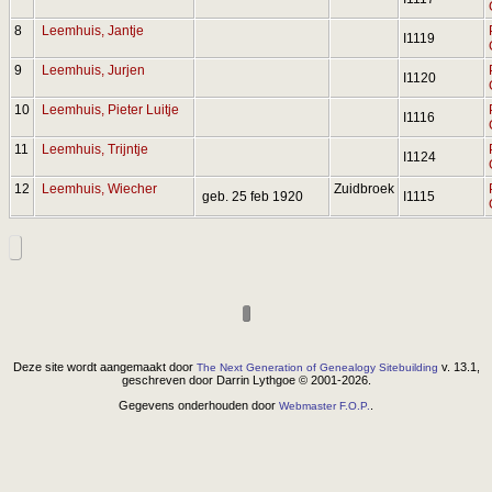
8
Leemhuis, Jantje
I1119
9
Leemhuis, Jurjen
I1120
10
Leemhuis, Pieter Luitje
I1116
11
Leemhuis, Trijntje
I1124
12
Leemhuis, Wiecher
Zuidbroek
geb. 25 feb 1920
I1115
Deze site wordt aangemaakt door
v. 13.1,
The Next Generation of Genealogy Sitebuilding
geschreven door Darrin Lythgoe © 2001-2026.
Gegevens onderhouden door
.
Webmaster F.O.P.