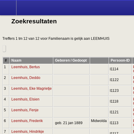
Zoek
Zoekresultaten
Treffers 1 tm 12 van 12 voor Familienaam is gelijk aan LEEMHUIS
#
Naam
Geboren / Gedoopt
Persoon-ID
1
Leemhuis, Bertus
I1114
2
Leemhuis, Deddo
I1122
3
Leemhuis, Eke Magrietje
I1123
4
Leemhuis, Elsien
I1118
5
Leemhuis, Fenje
I1121
6
Leemhuis, Frederik
Midwolda
geb. 21 jan 1889
I1113
7
Leemhuis, Hindrikje
I1117