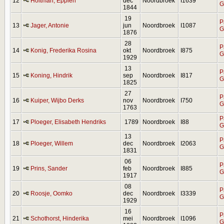
12
Holtman, Eppien
dec
Noordbroek
I1639
G
1844
19
P
13
Jager, Antonie
jun
Noordbroek
I1087
G
1876
28
P
14
Konig, Frederika Rosina
okt
Noordbroek
I875
G
1929
13
P
15
Koning, Hindrik
sep
Noordbroek
I817
G
1825
27
P
16
Kuiper, Wijbo Derks
nov
Noordbroek
I750
G
1763
P
17
Ploeger, Elisabeth Hendriks
1789
Noordbroek
I88
G
13
P
18
Ploeger, Willem
dec
Noordbroek
I2063
G
1831
06
P
19
Prins, Sander
feb
Noordbroek
I885
G
1917
08
P
20
Roosje, Oomko
dec
Noordbroek
I3339
G
1929
16
P
21
Schothorst, Hinderika
mei
Noordbroek
I1096
G