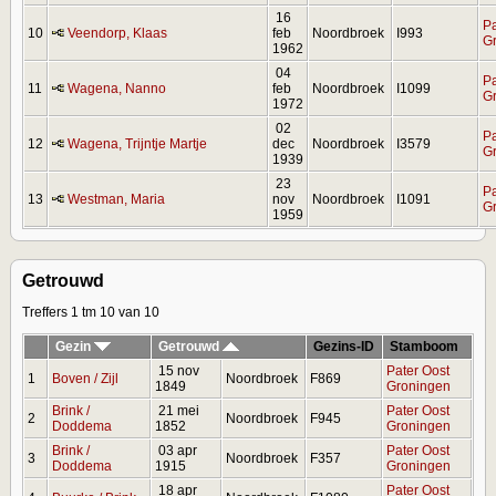
16
Pa
10
Veendorp, Klaas
feb
Noordbroek
I993
G
1962
04
Pa
11
Wagena, Nanno
feb
Noordbroek
I1099
G
1972
02
Pa
12
Wagena, Trijntje Martje
dec
Noordbroek
I3579
G
1939
23
Pa
13
Westman, Maria
nov
Noordbroek
I1091
G
1959
Getrouwd
Treffers 1 tm 10 van 10
Gezin
Getrouwd
Gezins-ID
Stamboom
15 nov
Pater Oost
1
Boven / Zijl
Noordbroek
F869
1849
Groningen
Brink /
21 mei
Pater Oost
2
Noordbroek
F945
Doddema
1852
Groningen
Brink /
03 apr
Pater Oost
3
Noordbroek
F357
Doddema
1915
Groningen
18 apr
Pater Oost