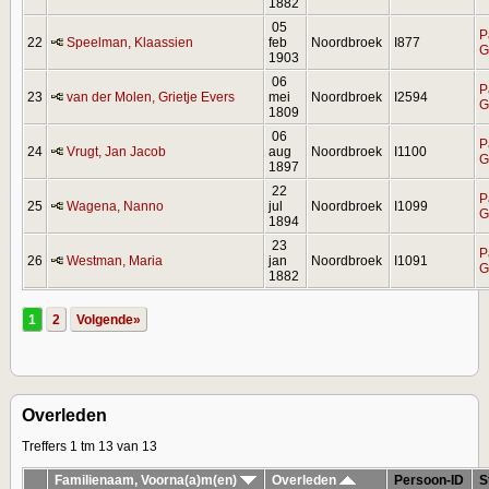
1882
05
P
22
Speelman, Klaassien
feb
Noordbroek
I877
G
1903
06
P
23
van der Molen, Grietje Evers
mei
Noordbroek
I2594
G
1809
06
P
24
Vrugt, Jan Jacob
aug
Noordbroek
I1100
G
1897
22
P
25
Wagena, Nanno
jul
Noordbroek
I1099
G
1894
23
P
26
Westman, Maria
jan
Noordbroek
I1091
G
1882
1
2
Volgende»
Overleden
Treffers 1 tm 13 van 13
Familienaam, Voorna(a)m(en)
Overleden
Persoon-ID
S