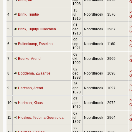
G
1908
13
P
4
Brink, Trijntje
jul
Noordbroek
I3576
G
1915
01
P
5
Brink, Trijntje Hillechien
dec
Noordbroek
I2967
G
1910
09
P
6
Buitenkamp, Esselina
sep
Noordbroek
I1160
G
1921
08
P
7
Buurke, Arend
okt
Noordbroek
I2969
G
1902
02
P
8
Doddema, Zwaantje
dec
Noordbroek
I1098
G
1893
26
P
9
Hartman, Arend
apr
Noordbroek
I1097
G
1878
07
P
10
Hartman, Klaas
apr
Noordbroek
I2972
G
1912
07
P
11
Hidskes, Teubina Geertruida
jul
Noordbroek
I2964
G
1897
22
P