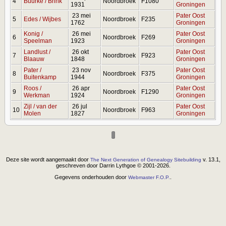
4
Buurke / Brink
Noordbroek
F1080
1931
Groningen
23 mei
Pater Oost
5
Edes / Wijbes
Noordbroek
F235
1762
Groningen
Konig /
26 mei
Pater Oost
6
Noordbroek
F269
Speelman
1923
Groningen
Landlust /
26 okt
Pater Oost
7
Noordbroek
F923
Blaauw
1848
Groningen
Pater /
23 nov
Pater Oost
8
Noordbroek
F375
Buitenkamp
1944
Groningen
Roos /
26 apr
Pater Oost
9
Noordbroek
F1290
Werkman
1924
Groningen
Zijl / van der
26 jul
Pater Oost
10
Noordbroek
F963
Molen
1827
Groningen
Deze site wordt aangemaakt door
v. 13.1,
The Next Generation of Genealogy Sitebuilding
geschreven door Darrin Lythgoe © 2001-2026.
Gegevens onderhouden door
.
Webmaster F.O.P.