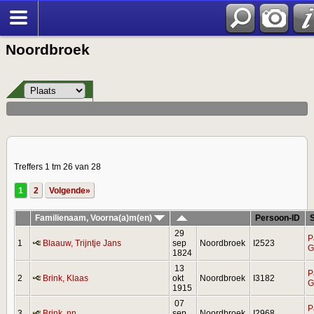
Noordbroek
Treffers 1 tm 26 van 28
1
2
Volgende»
Familienaam, Voorna(a)m(en)
Persoon-ID
29
P
1
Blaauw, Trijntje Jans
sep
Noordbroek
I2523
G
1824
13
P
2
Brink, Klaas
okt
Noordbroek
I3182
G
1915
07
P
3
Brink, nn
sep
Noordbroek
I2968