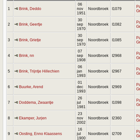
06
Pa
1
Brink, Deddo
nov
Noordbroek
I1079
G
1951
30
Pa
2
Brink, Geertje
sep
Noordbroek
I1082
G
1970
30
Pa
3
Brink, Grietje
sep
Noordbroek
I1085
G
1970
07
Pa
4
Brink, nn
sep
Noordbroek
I2968
G
1908
06
Pa
5
Brink, Trijntje Hillechien
jan
Noordbroek
I2967
G
1993
01
Pa
6
Buurke, Arend
dec
Noordbroek
I2969
G
1993
26
Pa
7
Doddema, Zwaantje
jul
Noordbroek
I1098
G
1981
23
Pa
8
Ekamper, Jurjen
nov
Noordbroek
I2360
G
2002
16
Pa
9
Oosting, Enno Klaassens
jul
Noordbroek
I2709
G
1900